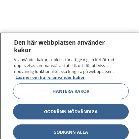
Den här webbplatsen använder
kakor
Vi använder kakor, cookies, för att ge dig en förbättrad
upplevelse, sammanställa statistik och för att viss
nödvändig funktionalitet ska fungera på webbplatsen.
Läs mer om hur vi använder kakor
1177
–
tryggt om din hälsa och vård
HANTERA KAKOR
På 1177.se får du råd om hälsa och information om
sjukdomar och vilka mottagningar du kan kontakta.
GODKÄNN NÖDVÄNDIGA
Logga in för att läsa din journal och göra dina
vårdärenden. Ring telefonnummer 1177 för
sjukvårdsrådgivning dygnet runt.
GODKÄNN ALLA
1177 ger dig råd när du vill må bättre.