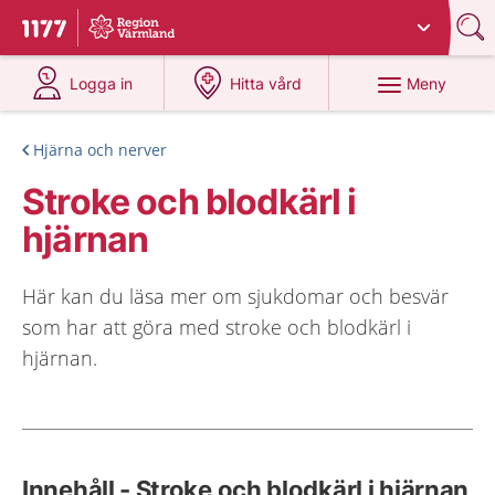
Du har valt region
Värmland
.
Till startsidan för 1177
på 1177.se
på 1177.se
Meny
Logga in
Hitta vård
Hjärna och nerver
Stroke och blodkärl i
hjärnan
Här kan du läsa mer om sjukdomar och besvär
som har att göra med stroke och blodkärl i
hjärnan.
Innehåll - Stroke och blodkärl i hjärnan