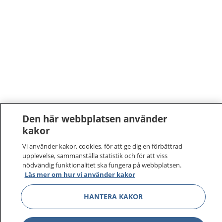
Den här webbplatsen använder
kakor
Vi använder kakor, cookies, för att ge dig en förbättrad
upplevelse, sammanställa statistik och för att viss
nödvändig funktionalitet ska fungera på webbplatsen.
Läs mer om hur vi använder kakor
1177
–
tryggt om din hälsa och vård
HANTERA KAKOR
På 1177.se får du råd om hälsa och information om
sjukdomar och vilka mottagningar du kan kontakta.