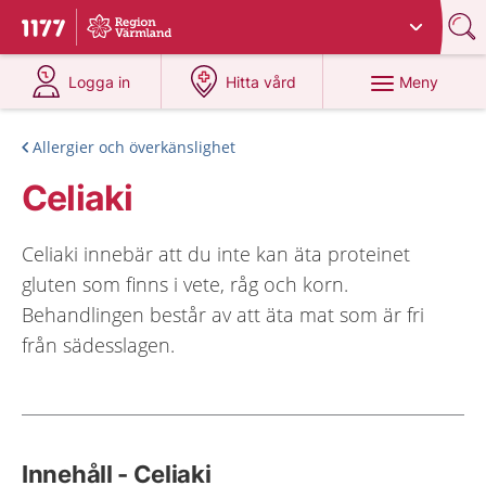
Du har valt region
Värmland
.
Till startsidan för 1177
på 1177.se
på 1177.se
Meny
Logga in
Hitta vård
Allergier och överkänslighet
Celiaki
Celiaki innebär att du inte kan äta proteinet
gluten som finns i vete, råg och korn.
Behandlingen består av att äta mat som är fri
från sädesslagen.
Innehåll - Celiaki