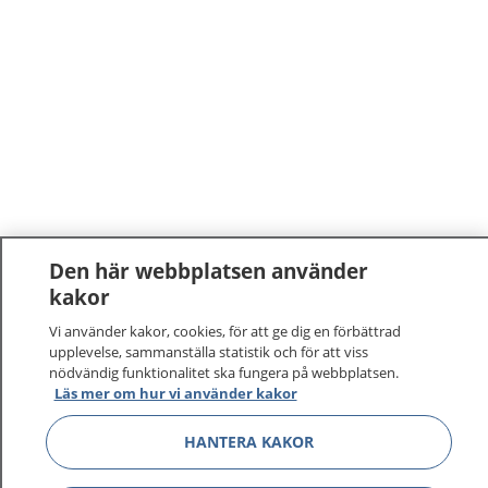
Den här webbplatsen använder
kakor
1177
–
tryggt om din hälsa och vård
Vi använder kakor, cookies, för att ge dig en förbättrad
upplevelse, sammanställa statistik och för att viss
På 1177.se får du råd om hälsa och information om
nödvändig funktionalitet ska fungera på webbplatsen.
sjukdomar och vilka mottagningar du kan kontakta.
Läs mer om hur vi använder kakor
Logga in för att läsa din journal och göra dina
vårdärenden. Ring telefonnummer 1177 för
HANTERA KAKOR
sjukvårdsrådgivning dygnet runt.
1177 ger dig råd när du vill må bättre.