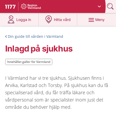
Du har valt region
Värmland
.
Till startsidan för 1177
på 1177.se
på 1177.se
Meny
Logga in
Hitta vård
Din guide till vården i Värmland
Inlagd på sjukhus
Innehållet gäller för Värmland
Innehållet gäller för Värmland
I Värmland har vi tre sjukhus. Sjukhusen finns i
Arvika, Karlstad och Torsby. På sjukhus kan du få
specialiserad vård, du får träffa läkare och
vårdpersonal som är specialister inom just det
område du behöver hjälp med.