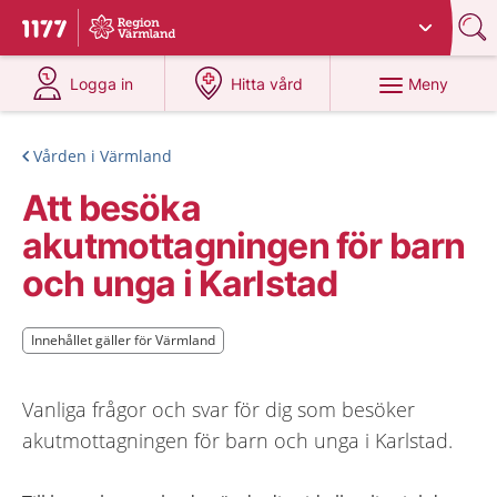
Du har valt region
Värmland
.
Till startsidan för 1177
på 1177.se
på 1177.se
Meny
Logga in
Hitta vård
Vården i Värmland
Att besöka
akutmottagningen för barn
och unga i Karlstad
Innehållet gäller för Värmland
Innehållet gäller för Värmland
Vanliga frågor och svar för dig som besöker
akutmottagningen för barn och unga i Karlstad.