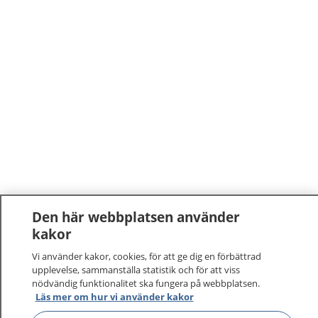
Den här webbplatsen använder
kakor
Vi använder kakor, cookies, för att ge dig en förbättrad
upplevelse, sammanställa statistik och för att viss
nödvändig funktionalitet ska fungera på webbplatsen.
1177
–
tryggt om din hälsa och vård
Läs mer om hur vi använder kakor