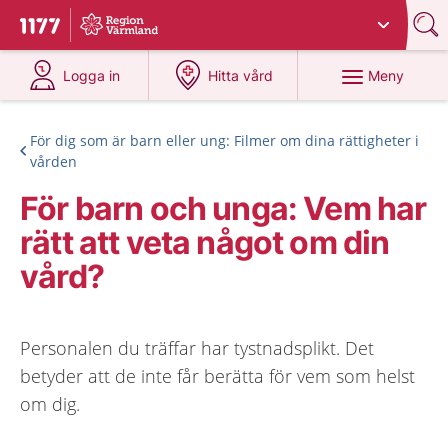
Du har valt region
Värmland
.
Till startsidan för 1177
på 1177.se
på 1177.se
Meny
Logga in
Hitta vård
För dig som är barn eller ung: Filmer om dina rättigheter i
vården
För barn och unga: Vem har
rätt att veta något om din
vård?
Personalen du träffar har tystnadsplikt. Det
betyder att de inte får berätta för vem som helst
om dig.