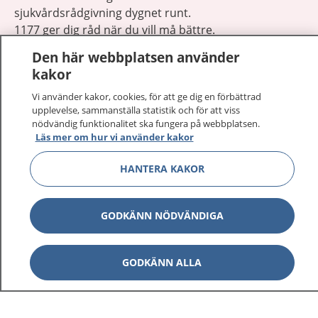
sjukvårdsrådgivning dygnet runt.
1177 ger dig råd när du vill må bättre.
Den här webbplatsen använder
kakor
Vi använder kakor, cookies, för att ge dig en förbättrad
upplevelse, sammanställa statistik och för att viss
Visa inn
nödvändig funktionalitet ska fungera på webbplatsen.
1177 på flera språk
Läs mer om hur vi använder kakor
Visa inn
Om 1177
HANTERA KAKOR
Visa inn
Kontakt
GODKÄNN NÖDVÄNDIGA
Behandling av personuppgifter
GODKÄNN ALLA
Hantering av kakor