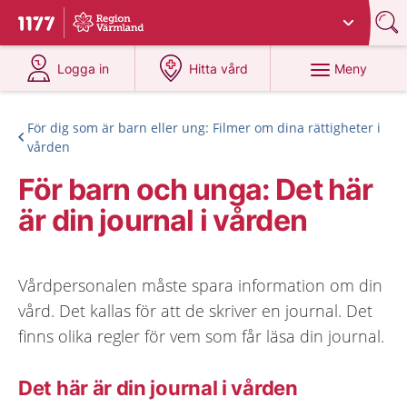
Du har valt region
Värmland
.
Till startsidan för 1177
på 1177.se
på 1177.se
Meny
Logga in
Hitta vård
För dig som är barn eller ung: Filmer om dina rättigheter i
vården
För barn och unga: Det här
är din journal i vården
Vårdpersonalen måste spara information om din
vård. Det kallas för att de skriver en journal. Det
finns olika regler för vem som får läsa din journal.
Det här är din journal i vården