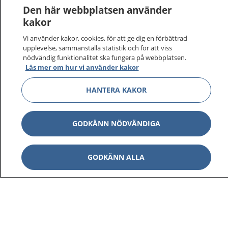
Den här webbplatsen använder
kakor
Vi använder kakor, cookies, för att ge dig en förbättrad
upplevelse, sammanställa statistik och för att viss
nödvändig funktionalitet ska fungera på webbplatsen.
Visa inn
1177 på flera språk
Läs mer om hur vi använder kakor
Visa inn
HANTERA KAKOR
Om 1177
Visa inn
Kontakt
GODKÄNN NÖDVÄNDIGA
Behandling av personuppgifter
GODKÄNN ALLA
Hantering av kakor
Inställningar för kakor