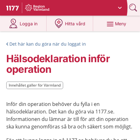
Du har valt region
Värmland
.
Till startsidan för 1177
på 1177.se
på 1177.se
Meny
Logga in
Hitta vård
Det här kan du göra när du loggat in
Hälsodeklaration inför
operation
Innehållet gäller för Värmland
Innehållet gäller för Värmland
Inför din operation behöver du fylla i en
hälsodeklaration. Det kan du göra via 1177.se.
Informationen du lämnar är till för att din operation
ska kunna genomföras så bra och säkert som möjligt.