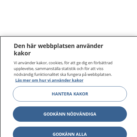
Den här webbplatsen använder
kakor
Vi använder kakor, cookies, för att ge dig en förbättrad
upplevelse, sammanställa statistik och för att viss
nödvändig funktionalitet ska fungera på webbplatsen.
Läs mer om hur vi använder kakor
1177
–
tryggt om din hälsa och vård
HANTERA KAKOR
På 1177.se får du råd om hälsa och information om
sjukdomar och vilka mottagningar du kan kontakta.
GODKÄNN NÖDVÄNDIGA
Logga in för att läsa din journal och göra dina
vårdärenden. Ring telefonnummer 1177 för
sjukvårdsrådgivning dygnet runt.
GODKÄNN ALLA