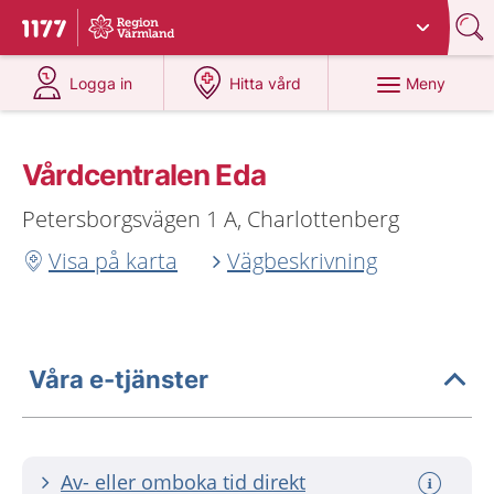
Du har valt region
Värmland
.
Till startsidan för 1177
på 1177.se
på 1177.se
Meny
Logga in
Hitta vård
Vårdcentralen Eda
Petersborgsvägen 1 A, Charlottenberg
Visa på karta
Vägbeskrivning
Våra e-tjänster
Av- eller omboka tid direkt