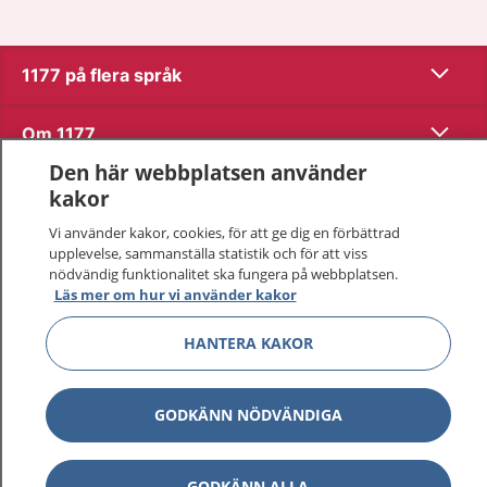
Visa inn
1177 på flera språk
Visa inn
Om 1177
Den här webbplatsen använder
Visa inn
Kontakt
kakor
Vi använder kakor, cookies, för att ge dig en förbättrad
upplevelse, sammanställa statistik och för att viss
Behandling av personuppgifter
nödvändig funktionalitet ska fungera på webbplatsen.
Läs mer om hur vi använder kakor
Hantering av kakor
HANTERA KAKOR
Inställningar för kakor
GODKÄNN NÖDVÄNDIGA
1177 – en tjänst från
Inera.
GODKÄNN ALLA