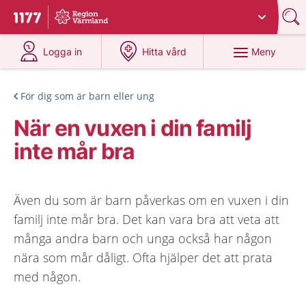
Du har valt region
Värmland
.
Till startsidan för 1177
på 1177.se
på 1177.se
Meny
Logga in
Hitta vård
För dig som är barn eller ung
När en vuxen i din familj
inte mår bra
Även du som är barn påverkas om en vuxen i din
familj inte mår bra. Det kan vara bra att veta att
många andra barn och unga också har någon
nära som mår dåligt. Ofta hjälper det att prata
med någon.