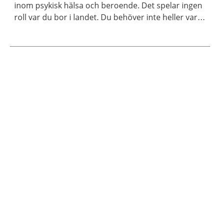
inom psykisk hälsa och beroende. Det spelar ingen
roll var du bor i landet. Du behöver inte heller vara
medlem för att ta kontakt.
Aktuella artiklar