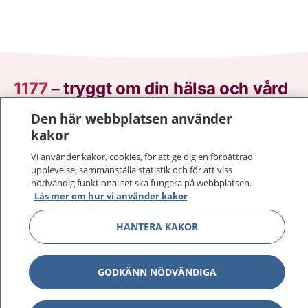
1177
–
tryggt om din hälsa och vård
Den här webbplatsen använder
På 1177.se får du råd om hälsa och information om
kakor
sjukdomar och vilka mottagningar du kan kontakta.
Logga in för att läsa din journal och göra dina
Vi använder kakor, cookies, för att ge dig en förbättrad
vårdärenden. Ring telefonnummer 1177 för
upplevelse, sammanställa statistik och för att viss
nödvändig funktionalitet ska fungera på webbplatsen.
sjukvårdsrådgivning dygnet runt.
Läs mer om hur vi använder kakor
1177 ger dig råd när du vill må bättre.
HANTERA KAKOR
GODKÄNN NÖDVÄNDIGA
Visa inn
1177 på flera språk