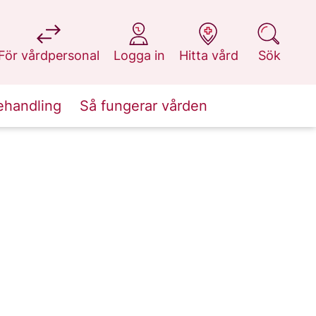
på 1177.se
på 1177.se
på 1177.se
på 1177.se
För vårdpersonal
Logga in
Hitta vård
Sök
ehandling
Så fungerar vården