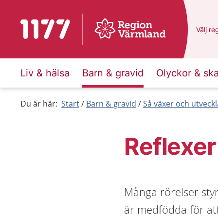
Till startsidan för 1177
Du har
Välj
en
re
Liv & hälsa
Barn & gravid
Olyckor & sk
Du är här:
Start
Barn & gravid
Så växer och utveck
Reflexer
Många rörelser styr
är medfödda för att