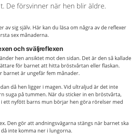
t. De försvinner när hen blir äldre.
r av sig själv. Här kan du läsa om några av de reflexer
örsta sex månaderna.
exen och sväljreflexen
änder hen ansiktet mot den sidan. Det är den så kallade
ättare för barnet att hitta bröstvårtan eller flaskan.
är barnet är ungefär fem månader.
dan då hen ligger i magen. Vid ultraljud är det inte
barn suga på tummen. När du sticker in en bröstvårta,
er i ett nyfött barns mun börjar hen göra rörelser med
lex. Den gör att andningsvägarna stängs när barnet ska
an då inte komma ner i lungorna.