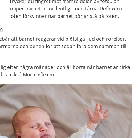
Trycker du fingret mot främre delen av fotsulan
kniper barnet till ordentligt med tårna. Reflexen i
foten försvinner när barnet börjar stå på foten.
n
är att barnet reagerar vid plötsliga ljud och rörelser.
armarna och benen för att sedan föra dem samman till
lig efter några månader och är borta när barnet är cirka
llas också Mororeflexen.