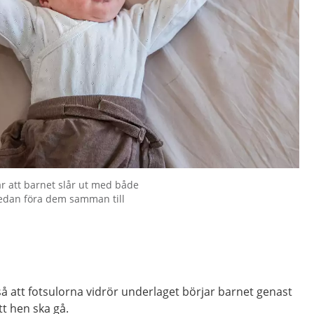
 att barnet slår ut med både
edan föra dem samman till
 så att fotsulorna vidrör underlaget börjar barnet genast
tt hen ska gå.