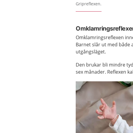
Förstora bilden
Gripreflexen.
Omklamringsreflexe
Omklamringsreflexen inneb
Barnet slår ut med både 
utgångsläget.
Den brukar bli mindre tyd
sex månader. Reflexen ka