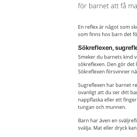
för barnet att få ma
En reflex är något som ske
som finns hos barn det f
Sökreflexen, sugrefl
Smeker du barnets kind v
sökreflexen. Den gör det l
Sökreflexen försvinner n
Sugreflexen har barnet re
ovanligt att du ser ditt 
nappflaska eller ett fing
tungan och munnen.
Barn har även en sväljref
svälja. Mat eller dryck k