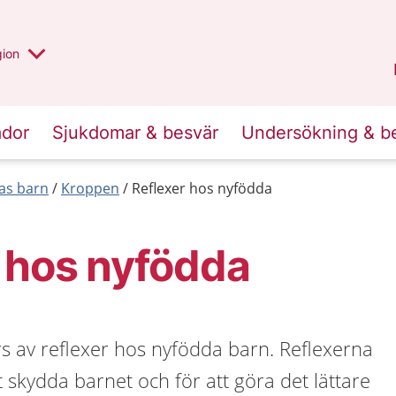
 valt region
 annan
gion
Värmland
.
ador
Sjukdomar & besvär
Undersökning & b
las barn
Kroppen
Reflexer hos nyfödda
 hos nyfödda
s av reflexer hos nyfödda barn. Reflexerna
 skydda barnet och för att göra det lättare