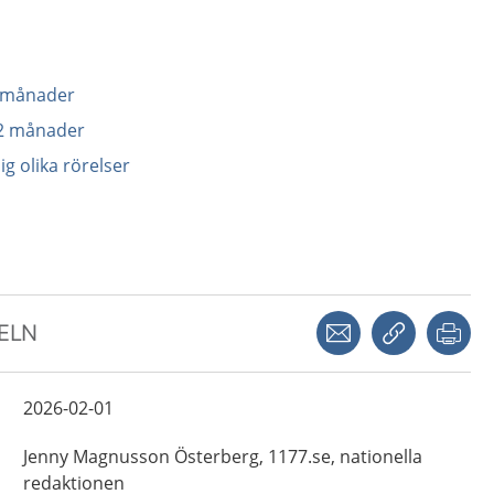
6 månader
12 månader
ig olika rörelser
Dela via mejl
Kopiera län
Skr
KELN
2026-02-01
Jenny
Magnusson Österberg,
1177.se, nationella
redaktionen