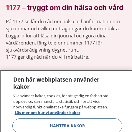
1177
–
tryggt om din hälsa och vård
På 1177.se får du råd om hälsa och information om
sjukdomar och vilka mottagningar du kan kontakta.
Logga in för att läsa din journal och göra dina
vårdärenden. Ring telefonnummer 1177 för
sjukvårdsrådgivning dygnet runt.
1177 ger dig råd när du vill må bättre.
Den här webbplatsen använder
kakor
Visa inn
Vi använder kakor, cookies, för att ge dig en förbättrad
1177 på flera språk
upplevelse, sammanställa statistik och för att viss
nödvändig funktionalitet ska fungera på webbplatsen.
Visa inn
Om 1177
Läs mer om hur vi använder kakor
Visa inn
HANTERA KAKOR
Kontakt