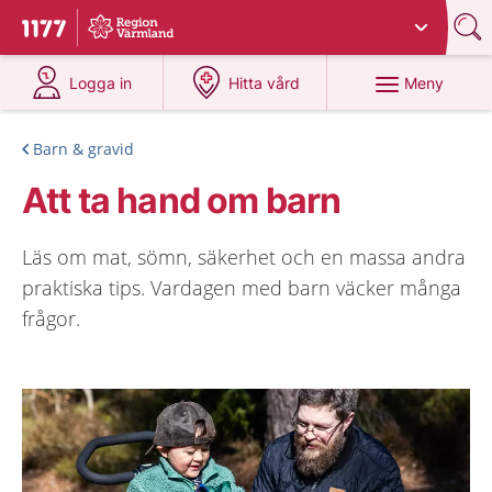
Du har valt region
Värmland
.
Till startsidan för 1177
på 1177.se
på 1177.se
Meny
Logga in
Hitta vård
Barn & gravid
Att ta hand om barn
Läs om mat, sömn, säkerhet och en massa andra
praktiska tips. Vardagen med barn väcker många
frågor.