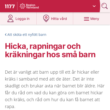
Du har valt region
Värmland
.
Till startsidan för 1177
på 1177.se
på 1177.se
Meny
Logga in
Hitta vård
Att sköta ett nyfött barn
Hicka, rapningar och
kräkningar hos små barn
Det är vanligt att barn upp till ett år hickar eller
kräks i samband med att de äter. Det är inte
skadligt och brukar avta när barnet blir äldre. Här
får du råd om vad du kan göra om barnet hickar
och kräks, och råd om hur du kan få barnet att
rapa.