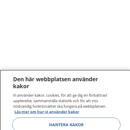
Den här webbplatsen använder
kakor
1177
–
tryggt om din hälsa och vård
Vi använder kakor, cookies, för att ge dig en förbättrad
På 1177.se får du råd om hälsa och information om
upplevelse, sammanställa statistik och för att viss
nödvändig funktionalitet ska fungera på webbplatsen.
sjukdomar och vilka mottagningar du kan kontakta.
Läs mer om hur vi använder kakor
Logga in för att läsa din journal och göra dina
vårdärenden. Ring telefonnummer 1177 för
HANTERA KAKOR
sjukvårdsrådgivning dygnet runt.