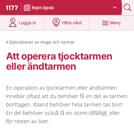
Du har valt region
Uppsala län
.
Till startsidan för 1177
på 1177.se
på 1177.se
Meny
Logga in
Hitta vård
Operationer av mage och tarmar
Att operera tjocktarmen
eller ändtarmen
En operation av tjocktarmen eller ändtarmen
innebär oftast att du behöver få en del av tarmen
borttagen. Ibland behöver hela tarmen tas bort.
En del behöver också få en stomi tillfälligt, eller
för resten av livet.