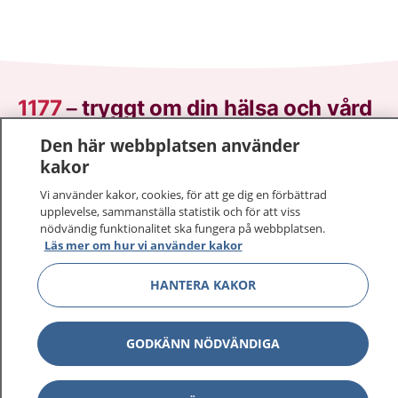
1177
–
tryggt om din hälsa och vård
Den här webbplatsen använder
På 1177.se får du råd om hälsa och information om
kakor
sjukdomar och vilka mottagningar du kan kontakta.
Logga in för att läsa din journal och göra dina
Vi använder kakor, cookies, för att ge dig en förbättrad
upplevelse, sammanställa statistik och för att viss
vårdärenden. Ring telefonnummer 1177 för
nödvändig funktionalitet ska fungera på webbplatsen.
sjukvårdsrådgivning dygnet runt.
Läs mer om hur vi använder kakor
1177 ger dig råd när du vill må bättre.
HANTERA KAKOR
GODKÄNN NÖDVÄNDIGA
Visa inn
1177 på flera språk