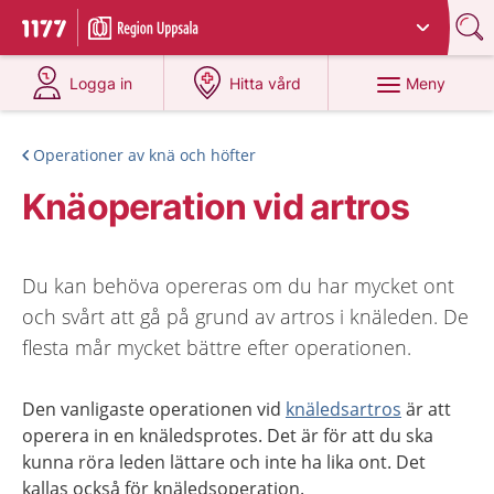
Du har valt region
Uppsala län
.
Till startsidan för 1177
på 1177.se
på 1177.se
Meny
Logga in
Hitta vård
Operationer av knä och höfter
Knäoperation vid artros
Du kan behöva opereras om du har mycket ont
och svårt att gå på grund av artros i knäleden. De
flesta mår mycket bättre efter operationen.
Den vanligaste operationen vid
knäledsartros
är att
operera
in en knäledsprotes.
Det är för att du ska
kunna röra leden lättare
o
ch inte ha lika ont.
Det
kallas också för knäledsoperation.