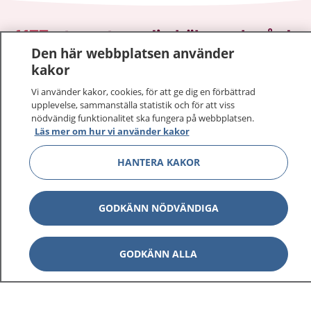
1177
–
tryggt om din hälsa och vård
Den här webbplatsen använder
kakor
På 1177.se får du råd om hälsa och information om
sjukdomar och vilka mottagningar du kan kontakta.
Vi använder kakor, cookies, för att ge dig en förbättrad
Logga in för att läsa din journal och göra dina
upplevelse, sammanställa statistik och för att viss
vårdärenden. Ring telefonnummer 1177 för
nödvändig funktionalitet ska fungera på webbplatsen.
Läs mer om hur vi använder kakor
sjukvårdsrådgivning dygnet runt.
1177 ger dig råd när du vill må bättre.
HANTERA KAKOR
GODKÄNN NÖDVÄNDIGA
Visa inn
1177 på flera språk
GODKÄNN ALLA
Visa inn
Om 1177