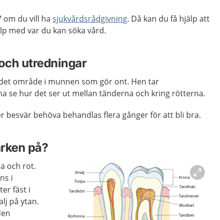
 om du vill ha
sjukvårdsrådgivning
. Då kan du få hjälp att
p med var du kan söka vård.
och utredningar
det område i munnen som gör ont. Hen tar
na se hur det ser ut mellan tänderna och kring rötterna.
 besvär behöva behandlas flera gånger för att bli bra.
ärken på?
a och rot.
ns i
er fäst i
lj på ytan.
den