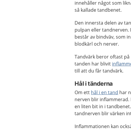
innehåller något som likn
så kallade tandbenet.
Den innersta delen av tan
pulpan eller tandnerven.
består av bindväv, som in
blodkärl och nerver.
Tandvärk beror oftast på 
tanden har blivit
inflamme
till att du får tandvärk.
Hål i tänderna
Om ett
hål i en tand
har n
nerven blir inflammerad. D
en liten bit in i tandbene
tandnerven blir värken in
Inflammationen kan också