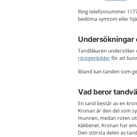
Ring telefonnummer 1177
bedöma symtom eller hjäl
Undersökningar 
Tandläkaren undersöker 
röntgenbilder
för att kun
Ibland kan tanden som ger
Vad beror tandv
En tand består av en kron
Kronan är den del som sy
munnen, medan roten sitt
käkbenet. Kronan har ema
Den största delen av tan