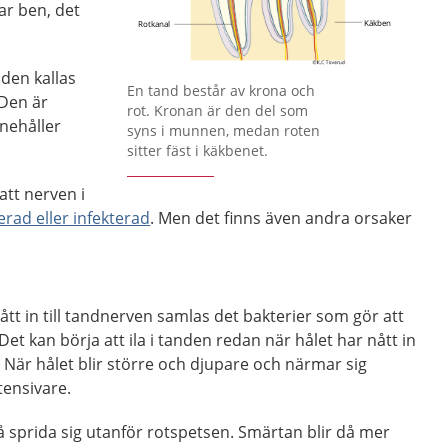
ar ben, det
den kallas
Förstora bilden
En tand består av krona och
 Den är
rot. Kronan är den del som
nehåller
syns i munnen, medan roten
sitter fäst i käkbenet.
att nerven i
rad eller infekterad
. Men det finns även andra orsaker
ått in till tandnerven samlas det bakterier som gör att
et kan börja att ila i tanden redan när hålet har nått in
t. När hålet blir större och djupare och närmar sig
tensivare.
 sprida sig utanför rotspetsen. Smärtan blir då mer