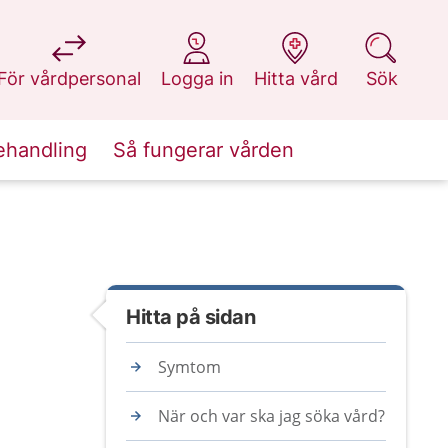
på 1177.se
på 1177.se
på 1177.se
på 1177.se
För vårdpersonal
Logga in
Hitta vård
Sök
ehandling
Så fungerar vården
Hitta på sidan
Symtom
När och var ska jag söka vård?