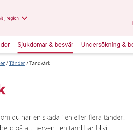
Du har valt region
Välj
en annan
region
Uppsala län
.
ador
Sjukdomar & besvär
Undersökning & b
er
Tänder
Tandvärk
k
om du har en skada i en eller flera tänder.
bero på att nerven i en tand har blivit