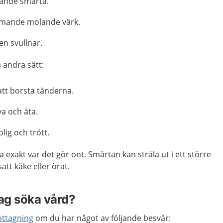
ande smärta.
mande molande värk.
n svullnar.
 andra sätt:
att borsta tänderna.
va och äta.
olig och trött.
a exakt var det gör ont. Smärtan kan stråla ut i ett större
tt käke eller örat.
jag söka vård?
ttagning
om du har något av följande besvär: