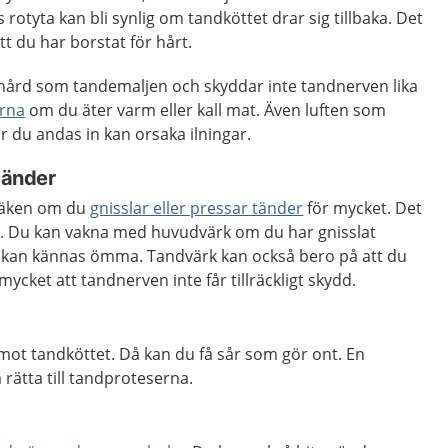
rotyta kan bli synlig om tandköttet drar sig tillbaka. Det
tt du har borstat för hårt.
a hård som tandemaljen och skyddar inte tandnerven lika
erna
om du äter varm eller kall mat. Även luften som
 du andas in kan orsaka ilningar.
 tänder
 käken om du
gnisslar eller pressar tänder
för mycket. Det
. Du kan vakna med huvudvärk om du har gnisslat
 kan kännas ömma. Tandvärk kan också bero på att du
mycket att tandnerven inte får tillräckligt skydd.
mot tandköttet. Då kan du få sår som gör ont. En
rätta till tandproteserna.