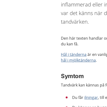
inflammerad eller i
var det känns när 
tandvärken.
Den här texten handlar o
du kan få.
Hål i tänderna
är en vanli
hål i mjölktänderna
.
Symtom
Tandvärk kan kännas på fö
Du får
ilningar
, til