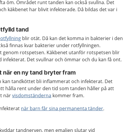
ta öm. Området runt tanden kan också svullna. Det
h käkbenet har blivit infekterade. Då bildas det var i
tfylld tand
rotfyllning
blir otät. Då kan det komma in bakterier i den
kså finnas kvar bakterier under rotfyllningen.
ut genom rotspetsen. Käkbenet utanför rotspetsen blir
 infekterat. Det svullnar och ömmar och du kan få ont.
t när en ny tand bryter fram
 kan tandköttet bli inflammerat och infekterat. Det
att hålla rent under den tid som tanden håller på att
gt när
visdomständerna
kommer fram.
infekterat
när barn får sina permanenta tänder
.
kyddar tandnerven, men emaljen slutar vid