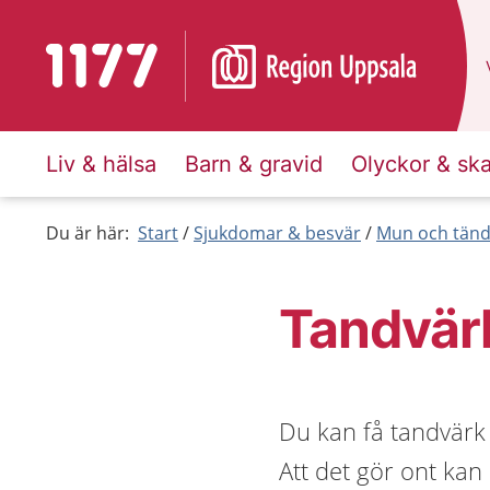
Till startsidan för 1177
Liv & hälsa
Barn & gravid
Olyckor & sk
Du är här:
Start
Sjukdomar & besvär
Mun och tänd
Tandvär
Du kan få tandvärk 
Att det gör ont kan 