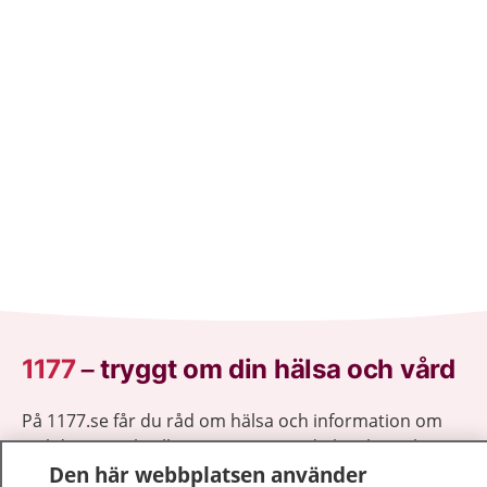
1177
–
tryggt om din hälsa och vård
På 1177.se får du råd om hälsa och information om
sjukdomar och vilka mottagningar du kan kontakta.
Den här webbplatsen använder
Logga in för att läsa din journal och göra dina