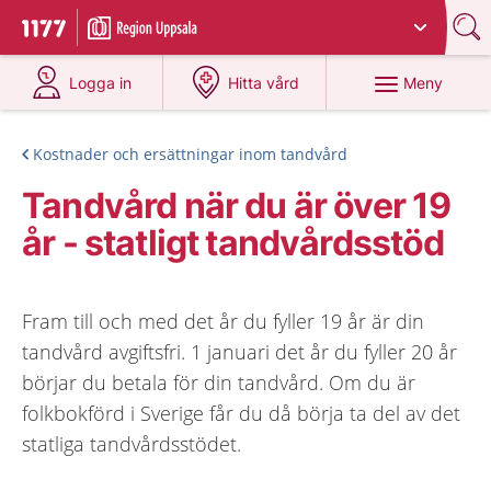
Du har valt region
Uppsala län
.
Till startsidan för 1177
på 1177.se
på 1177.se
Meny
Logga in
Hitta vård
Kostnader och ersättningar inom tandvård
Tandvård när du är över 19
år - statligt tandvårdsstöd
Fram till och med det år du fyller 19 år är din
tandvård avgiftsfri. 1 januari det år du fyller 20 år
börjar du betala för din tandvård. Om du är
folkbokförd i Sverige får du då börja ta del av det
statliga tandvårdsstödet.