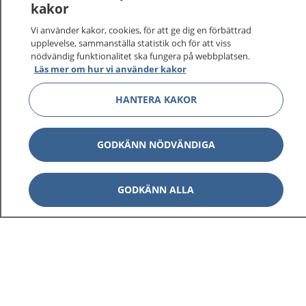
kakor
vårdärenden. Ring telefonnummer 1177 för
sjukvårdsrådgivning dygnet runt.
Vi använder kakor, cookies, för att ge dig en förbättrad
1177 ger dig råd när du vill må bättre.
upplevelse, sammanställa statistik och för att viss
nödvändig funktionalitet ska fungera på webbplatsen.
Läs mer om hur vi använder kakor
HANTERA KAKOR
Visa inn
1177 på flera språk
GODKÄNN NÖDVÄNDIGA
Visa inn
Om 1177
GODKÄNN ALLA
Visa inn
Kontakt
Behandling av personuppgifter
Hantering av kakor