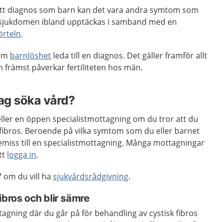
ått diagnos som barn kan det vara andra symtom som
an sjukdomen ibland upptäckas i samband med en
örteln
.
 om
barnlöshet
leda till en diagnos. Det gäller framför allt
 främst påverkar fertiliteten hos män.
jag söka vård?
ller en öppen specialistmottagning om du tror att du
sk fibros. Beroende på vilka symtom som du eller barnet
emiss till en specialistmottagning. Många mottagningar
tt
logga in
.
 om du vill ha
sjukvårdsrådgivning
.
ibros och blir sämre
gning där du går på för behandling av cystisk fibros