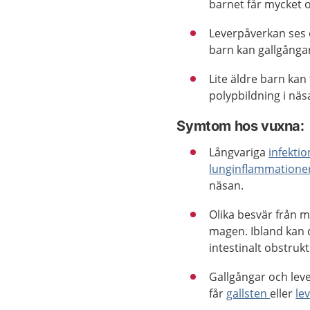
barnet får mycket o
Leverpåverkan ses 
barn kan gallgånga
Lite äldre barn ka
polypbildning i näs
Symtom hos vuxna:
Långvariga
infektio
lunginflammatione
näsan.
Olika besvär från
magen. Ibland kan d
intestinalt obstru
Gallgångar och lev
får
gallsten
eller
le