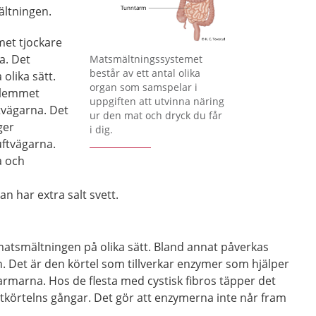
ältningen.
met tjockare
Förstora bilden
a. Det
Matsmältningssystemet
består av ett antal olika
olika sätt.
organ som samspelar i
 slemmet
uppgiften att utvinna näring
ftvägarna. Det
ur den mat och dryck du får
ger
i dig.
uftvägarna.
a och
n har extra salt svett.
tsmältningen på olika sätt. Bland annat påverkas
. Det är den körtel som tillverkar enzymer som hjälper
 tarmarna. Hos de flesta med cystisk fibros täpper det
tkörtelns gångar. Det gör att enzymerna inte når fram