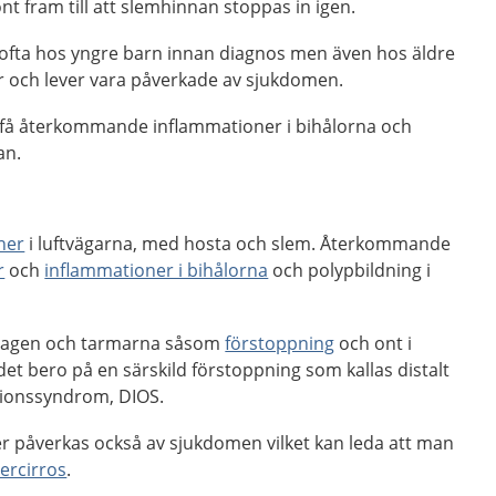
nt fram till att slemhinnan stoppas in igen.
ofta hos yngre barn innan diagnos men även hos äldre
r och lever vara påverkade av sjukdomen.
n få återkommande inflammationer i bihålorna och
an.
ner
i luftvägarna, med hosta och slem. Återkommande
r
och
inflammationer i bihålorna
och polypbildning i
 magen och tarmarna såsom
förstoppning
och ont i
et bero på en särskild förstoppning som kallas distalt
ktionssyndrom, DIOS.
er påverkas också av sjukdomen vilket kan leda att man
vercirros
.