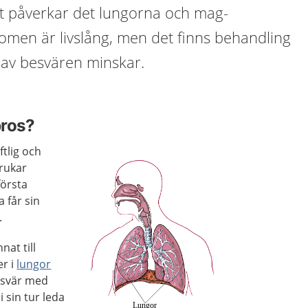
st påverkar det lungorna och mag-
omen är livslång, men det finns behandling
av besvären minskar.
bros?
ftlig och
rukar
första
a får sin
.
at till
r i
lungor
esvär med
i sin tur leda