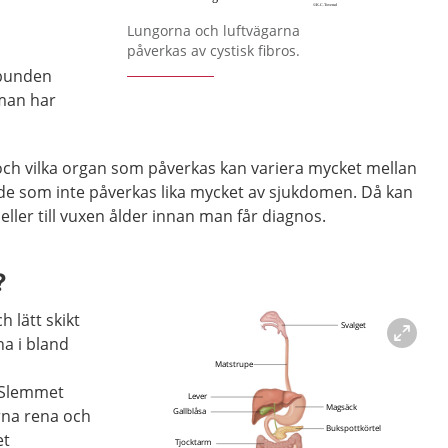
Lungorna och luftvägarna
påverkas av cystisk fibros.
elbunden
man har
och vilka organ som påverkas kan variera mycket mellan
 de som inte påverkas lika mycket av sjukdomen. Då kan
 eller till vuxen ålder innan man får diagnos.
?
h lätt skikt
a i bland
 Slemmet
orna rena och
et