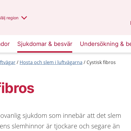
Du har valt region
Välj
en annan
region
Uppsala län
.
ador
Sjukdomar & besvär
Undersökning & b
ftvägar
Hosta och slem i luftvägarna
Cystisk fibros
fibros
n ovanlig sjukdom som innebär att det slem
ens slemhinnor är tjockare och segare än