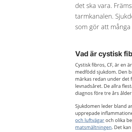
det ska vara. Främ
tarmkanalen. Sjukd
som gör att många 
Vad är cystisk fi
Cystisk fibros, CF, är en är
medfödd sjukdom. Den b
märkas redan under det 
levnadsåret. De allra flest
diagnos före tre års ålder
Sjukdomen leder bland ann
upprepade inflammatione
och luftvägar
och olika b
matsmältningen
. Det kan 