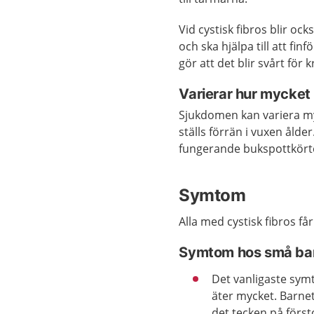
Vid cystisk fibros blir ock
och ska hjälpa till att fi
gör att det blir svårt för
Varierar hur mycke
Sjukdomen kan variera myc
ställs förrän i vuxen ålde
fungerande bukspottkörte
Symtom
Alla med cystisk fibros få
Symtom hos små ba
Det vanligaste symt
äter mycket. Barnet
det tecken på försto