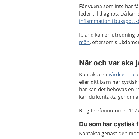
För vuxna som inte har f
leder till diagnos. Då k
inflammation i bukspottk
Ibland kan en utredning
män
, eftersom sjukdomen
När och var ska 
Kontakta en
vårdcentral
e
eller ditt barn har cysti
har kan det behövas en r
kan du kontakta genom a
Ring telefonnummer 1177
Du som har cystisk f
Kontakta genast den motta