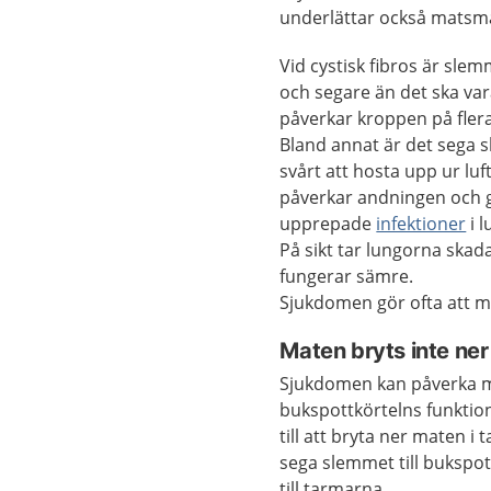
underlättar också matsm
Vid cystisk fibros är slem
och segare än det ska var
påverkar kroppen på flera 
Bland annat är det sega
svårt att hosta upp ur lu
påverkar andningen och 
upprepade
infektioner
i l
På sikt tar lungorna skad
fungerar sämre.
Sjukdomen gör ofta att ma
Maten bryts inte ner
Sjukdomen kan påverka ma
bukspottkörtelns funktion
till att bryta ner maten i
sega slemmet till bukspot
till tarmarna.