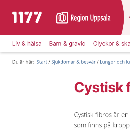
Till startsidan för 1177
Liv & hälsa
Barn & gravid
Olyckor & sk
Du är här:
Start
Sjukdomar & besvär
Lungor och lu
Cystisk 
Cystisk fibros är e
som finns på kropp