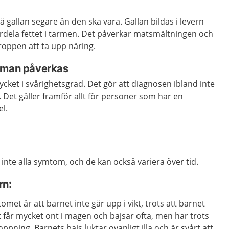
så gallan segare än den ska vara. Gallan bildas i levern
nfördela fettet i tarmen. Det påverkar matsmältningen och
 kroppen att ta upp näring.
t man påverkas
ket i svårighetsgrad. Det gör att diagnosen ibland inte
r. Det gäller framför allt för personer som har en
l.
r inte alla symtom, och de kan också variera över tid.
rn:
omet är att barnet inte går upp i vikt, trots att barnet
 får mycket ont i magen och bajsar ofta, men har trots
ppning. Barnets bajs luktar ovanligt illa och är svårt att