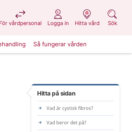
på 1177.se
på 1177.se
på 1177.se
på 1177.se
För vårdpersonal
Logga in
Hitta vård
Sök
ehandling
Så fungerar vården
Hitta på sidan
Vad är cystisk fibros?
Vad beror det på?