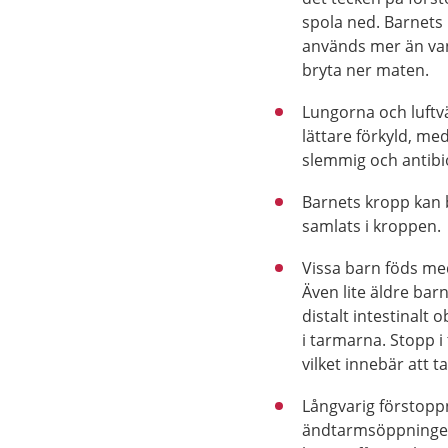
spola ned. Barnets
används mer än van
bryta ner maten.
Lungorna och luftvä
lättare förkyld, me
slemmig och antibiot
Barnets kropp kan b
samlats i kroppen.
Vissa barn föds me
Även lite äldre bar
distalt intestinalt 
i tarmarna. Stopp 
vilket innebär att ta
Långvarig förstoppn
ändtarmsöppningen,