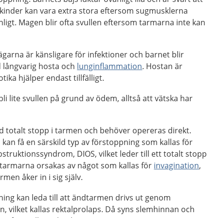
 kinder kan vara extra stora eftersom sugmusklerna
ligt. Magen blir ofta svullen eftersom tarmarna inte kan
garna är känsligare för infektioner och barnet blir
d långvarig hosta och
lunginflammation
. Hostan är
ika hjälper endast tillfälligt.
li lite svullen på grund av ödem, alltså att vätska har
d totalt stopp i tarmen och behöver opereras direkt.
n kan få en särskild typ av förstoppning som kallas för
obstruktionssyndrom, DIOS, vilket leder till ett totalt stopp
i tarmarna orsakas av något som kallas för
invagination
,
rmen åker in i sig själv.
ing kan leda till att ändtarmen drivs ut genom
 vilket kallas rektalprolaps. Då syns slemhinnan och