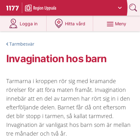
Du har valt region
Uppsala län
.
Till startsidan för 1177
på 1177.se
på 1177.se
Meny
Logga in
Hitta vård
Tarmbesvär
Invagination hos barn
Tarmarna i kroppen rör sig med kramande
rörelser för att föra maten framåt. Invagination
innebär att en del av tarmen har rört sig in i den
efterföljande delen. Barnet får då ont eftersom
det blir stopp i tarmen, så kallat tarmvred.
Invagination är vanligast hos barn som är mellan
tre månader och två år.