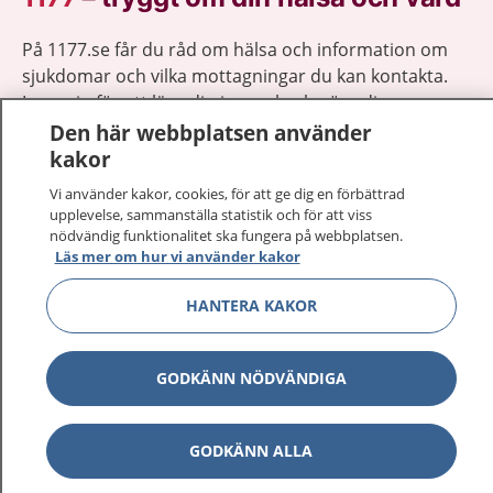
På 1177.se får du råd om hälsa och information om
sjukdomar och vilka mottagningar du kan kontakta.
Logga in för att läsa din journal och göra dina
vårdärenden. Ring telefonnummer 1177 för
Den här webbplatsen använder
sjukvårdsrådgivning dygnet runt.
kakor
1177 ger dig råd när du vill må bättre.
Vi använder kakor, cookies, för att ge dig en förbättrad
upplevelse, sammanställa statistik och för att viss
nödvändig funktionalitet ska fungera på webbplatsen.
Läs mer om hur vi använder kakor
HANTERA KAKOR
Visa inn
1177 på flera språk
GODKÄNN NÖDVÄNDIGA
Visa inn
Om 1177
Visa inn
Kontakt
GODKÄNN ALLA