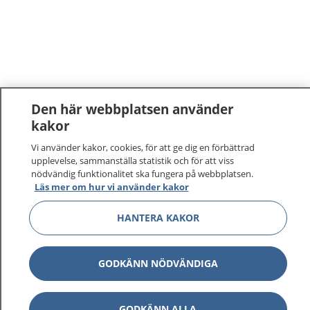
Den här webbplatsen använder
kakor
1177
–
tryggt om din hälsa och vård
Vi använder kakor, cookies, för att ge dig en förbättrad
upplevelse, sammanställa statistik och för att viss
nödvändig funktionalitet ska fungera på webbplatsen.
På 1177.se får du råd om hälsa och information om
Läs mer om hur vi använder kakor
sjukdomar och vilka mottagningar du kan kontakta.
Logga in för att läsa din journal och göra dina
HANTERA KAKOR
vårdärenden. Ring telefonnummer 1177 för
sjukvårdsrådgivning dygnet runt.
1177 ger dig råd när du vill må bättre.
GODKÄNN NÖDVÄNDIGA
GODKÄNN ALLA