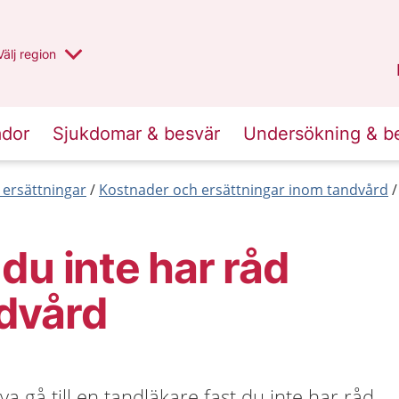
Du har valt region
Välj
en annan
region
Uppsala län
.
ador
Sjukdomar & besvär
Undersökning & b
 ersättningar
Kostnader och ersättningar inom tandvård
du inte har råd
dvård
a gå till en tandläkare fast du inte har råd