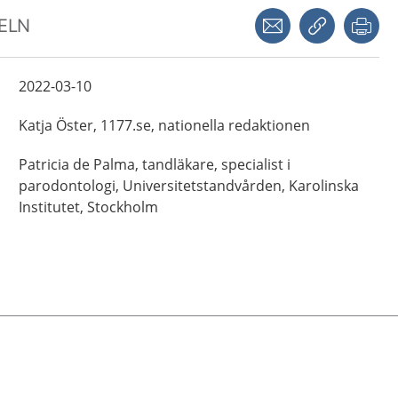
Dela via mejl
Kopiera län
Skr
KELN
2022-03-10
Katja
Öster,
1177.se, nationella redaktionen
Patricia
de Palma,
tandläkare, specialist i
parodontologi,
Universitetstandvården, Karolinska
Institutet,
Stockholm