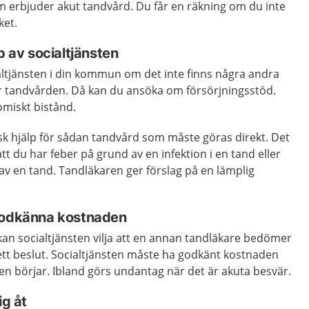
erbjuder akut tandvård. Du får en räkning om du inte
ket.
p av socialtjänsten
ialtjänsten i din kommun om det inte finns några andra
a för tandvården. Då kan du ansöka om försörjningsstöd.
omiskt bistånd.
sk hjälp för sådan tandvård som måste göras direkt. Det
tt du har feber på grund av en infektion i en tand eller
t av en tand. Tandläkaren ger förslag på en lämplig
 godkänna kostnaden
an socialtjänsten vilja att en annan tandläkare bedömer
 ett beslut. Socialtjänsten måste ha godkänt kostnaden
n börjar. Ibland görs undantag när det är akuta besvär.
ig åt