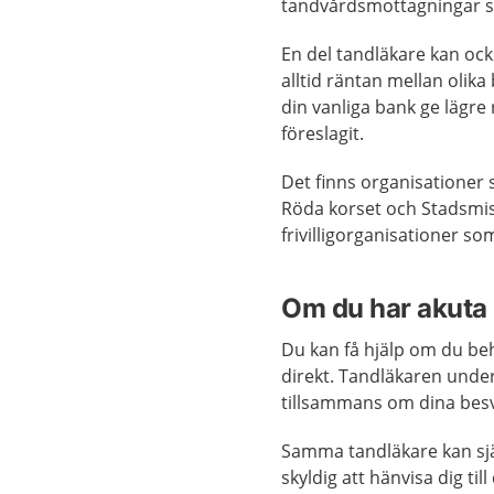
tandvårdsmottagningar s
En del tandläkare kan ock
alltid räntan mellan olika
din vanliga bank ge lägr
föreslagit.
Det finns organisationer 
Röda korset och Stadsmis
frivilligorganisationer so
Om du har akuta
Du kan få hjälp om du beh
direkt. Tandläkaren unde
tillsammans om dina besv
Samma tandläkare kan sjä
skyldig att hänvisa dig ti