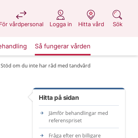
på 1177.se
på 1177.se
på 1177.se
på 1177.se
För vårdpersonal
Logga in
Hitta vård
Sök
ehandling
Så fungerar vården
Stöd om du inte har råd med tandvård
Hitta på sidan
Jämför behandlingar med
referenspriset
Fråga efter en billigare