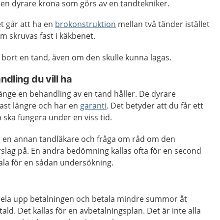
ör en dyrare krona som görs av en tandtekniker.
t går att ha en
brokonstruktion
mellan två tänder istället
om skruvas fast i käkbenet.
 bort en tand, även om den skulle kunna lagas.
ndling du vill ha
 länge en behandling av en tand håller. De dyrare
tast längre och har en
garanti
. Det betyder att du får ett
 ska fungera under en viss tid.
 till en annan tandläkare och fråga om råd om den
rslag på. En andra bedömning kallas ofta för en second
tala för en sådan undersökning.
dela upp betalningen och betala mindre summor åt
tald. Det kallas för en avbetalningsplan. Det är inte alla