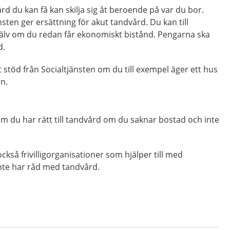
rd du kan få kan skilja sig åt beroende på var du bor.
änsten ger ersättning för akut tandvård. Du kan till
älv om du redan får ekonomiskt bistånd. Pengarna ska
d.
 stöd från Socialtjänsten om du till exempel äger ett hus
n.
m du har rätt till tandvård om du saknar bostad och inte
ckså frivilligorganisationer som hjälper till med
nte har råd med tandvård.