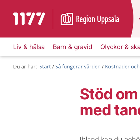
Till startsidan för 1177
Liv & hälsa
Barn & gravid
Olyckor & sk
Du är här:
Start
Så fungerar vården
Kostnader och
Stöd om 
med tan
Ibland kan du behöv