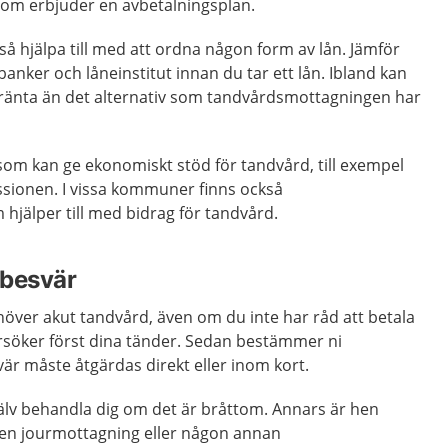
om erbjuder en avbetalningsplan.
så hjälpa till med att ordna någon form av lån. Jämför
 banker och låneinstitut innan du tar ett lån. Ibland kan
e ränta än det alternativ som tandvårdsmottagningen har
som kan ge ekonomiskt stöd för tandvård, till exempel
sionen. I vissa kommuner finns också
m hjälper till med bidrag för tandvård.
 besvär
över akut tandvård, även om du inte har råd att betala
rsöker först dina tänder. Sedan bestämmer ni
är måste åtgärdas direkt eller inom kort.
lv behandla dig om det är bråttom. Annars är hen
ll en jourmottagning eller någon annan