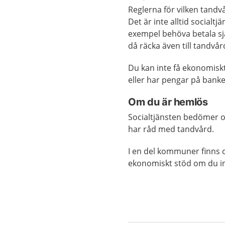
Reglerna för vilken tandvå
Det är inte alltid socialtj
exempel behöva betala sj
då räcka även till tandvår
Du kan inte få ekonomiskt
eller har pengar på banke
Om du är hemlös
Socialtjänsten bedömer o
har råd med tandvård.
I en del kommuner finns o
ekonomiskt stöd om du i