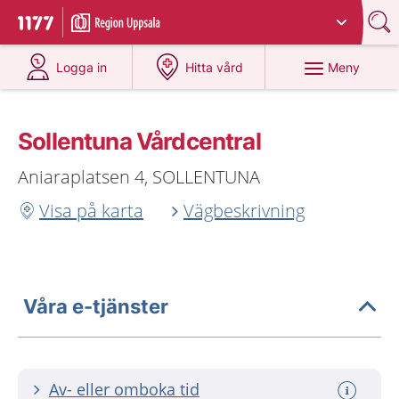
Du har valt region
Uppsala län
.
Till startsidan för 1177
på 1177.se
på 1177.se
Meny
Logga in
Hitta vård
Sollentuna Vårdcentral
Aniaraplatsen 4, SOLLENTUNA
Visa på karta
Vägbeskrivning
Våra e-tjänster
Av- eller omboka tid