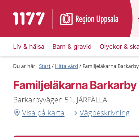
Till startsidan för 1177
Liv & hälsa
Barn & gravid
Olyckor & sk
Du är här:
Start
Hitta vård
Familjeläkarna Barkarby
Familjeläkarna Barkarby
Barkarbyvägen 51, JÄRFÄLLA
Visa på karta
Vägbeskrivning