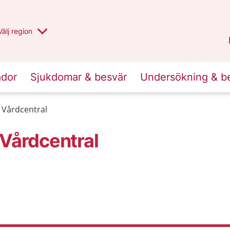
Du har valt region
Välj
en annan
region
Uppsala län
.
ador
Sjukdomar & besvär
Undersökning & b
 Vårdcentral
 Vårdcentral