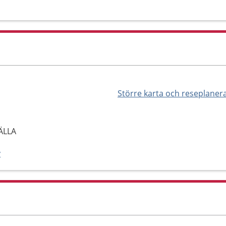
Större karta och reseplaner
FÄLLA
y