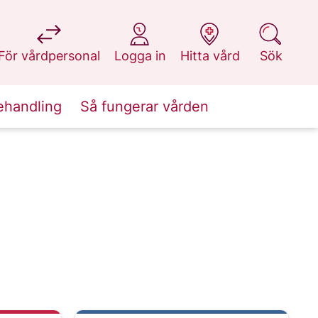
på 1177.se
på 1177.se
på 1177.se
på 1177.se
För vårdpersonal
Logga in
Hitta vård
Sök
ehandling
Så fungerar vården