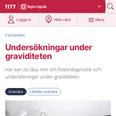
Du har valt region
Uppsala län
.
Till startsidan för 1177
på 1177.se
på 1177.se
Meny
Logga in
Hitta vård
Graviditet
Undersökningar under
graviditeten
Här kan du läsa mer om fosterdiagnostik och
undersökningar under graviditeten.
Svenska
Lättläst svenska