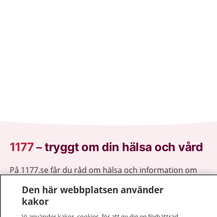
1177
–
tryggt om din hälsa och vård
På 1177.se får du råd om hälsa och information om
sjukdomar och vilka mottagningar du kan kontakta.
Den här webbplatsen använder
Logga in för att läsa din journal och göra dina
kakor
vårdärenden. Ring telefonnummer 1177 för
sjukvårdsrådgivning dygnet runt.
Vi använder kakor, cookies, för att ge dig en förbättrad