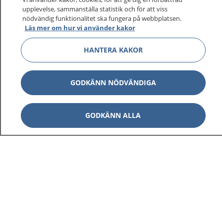
upplevelse, sammanställa statistik och för att viss
1177 ger dig råd när du vill må bättre.
nödvändig funktionalitet ska fungera på webbplatsen.
Läs mer om hur vi använder kakor
HANTERA KAKOR
Visa inn
1177 på flera språk
GODKÄNN NÖDVÄNDIGA
Visa inn
Om 1177
GODKÄNN ALLA
Visa inn
Kontakt
Behandling av personuppgifter
Hantering av kakor
Inställningar för kakor