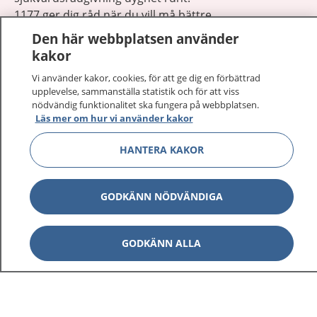
1177 ger dig råd när du vill må bättre.
Den här webbplatsen använder
kakor
Vi använder kakor, cookies, för att ge dig en förbättrad
upplevelse, sammanställa statistik och för att viss
Visa inn
nödvändig funktionalitet ska fungera på webbplatsen.
1177 på flera språk
Läs mer om hur vi använder kakor
Visa inn
Om 1177
HANTERA KAKOR
Visa inn
Kontakt
GODKÄNN NÖDVÄNDIGA
Behandling av personuppgifter
GODKÄNN ALLA
Hantering av kakor
Inställningar för kakor