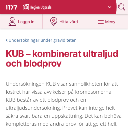
Du har valt region
Uppsala län
.
Till startsidan för 1177
på 1177.se
på 1177.se
Meny
Logga in
Hitta vård
Undersökningar under graviditeten
KUB – kombinerat ultraljud
och blodprov
Undersökningen KUB visar sannolikheten för att
fostret har vissa avvikelser på kromosomerna.
KUB består av ett blodprov och en
ultraljudsundersökning. Provet kan inte ge helt
säkra svar, bara en uppskattning. Det kan behöva
kompletteras med andra prov för att ge ett helt