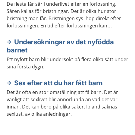
Aktuella artiklar
De flesta får sår i underlivet efter en förlossning.
Såren kallas för bristningar. Det är olika hur stor
bristning man får. Bristningen sys ihop direkt efter
förlossningen. En tid efter förlossningen kan
bristningen göra ont och underlivet kan kännas
svullet. Sök vård om dina besvär inte går över.
Undersökningar av det nyfödda
barnet
Ett nyfött barn blir undersökt på flera olika sätt under
sina första dygn.
Sex efter att du har fått barn
Det är ofta en stor omställning att få barn. Det är
vanligt att sexlivet blir annorlunda än vad det var
innan. Det kan bero på olika saker. Ibland saknas
sexlust, av olika anledningar.