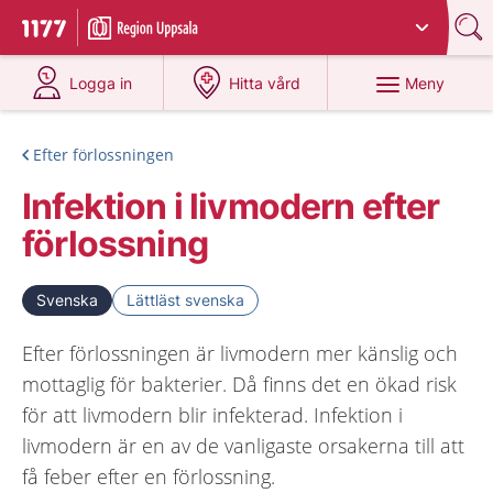
Du har valt region
Uppsala län
.
Till startsidan för 1177
på 1177.se
på 1177.se
Meny
Logga in
Hitta vård
Efter förlossningen
Infektion i livmodern efter
förlossning
Svenska
Lättläst svenska
Efter förlossningen är livmodern mer känslig och
mottaglig för bakterier. Då finns det en ökad risk
för att livmodern blir infekterad. Infektion i
livmodern är en av de vanligaste orsakerna till att
få feber efter en förlossning.