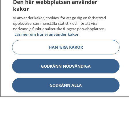
Logga in för att läsa din journal och göra dina
Den här webbplatsen använder
vårdärenden. Ring telefonnummer 1177 för
kakor
sjukvårdsrådgivning dygnet runt.
Vi använder kakor, cookies, för att ge dig en förbättrad
1177 ger dig råd när du vill må bättre.
upplevelse, sammanställa statistik och för att viss
nödvändig funktionalitet ska fungera på webbplatsen.
Läs mer om hur vi använder kakor
HANTERA KAKOR
Visa inn
1177 på flera språk
GODKÄNN NÖDVÄNDIGA
Visa inn
Om 1177
GODKÄNN ALLA
Visa inn
Kontakt
Behandling av personuppgifter
Hantering av kakor