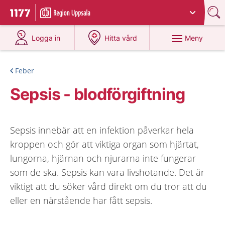
Du har valt region
Uppsala län
.
Till startsidan för 1177
på 1177.se
på 1177.se
Meny
Logga in
Hitta vård
Feber
Sepsis - blodförgiftning
Sepsis innebär att en infektion påverkar hela
kroppen och gör att viktiga organ som hjärtat,
lungorna, hjärnan och njurarna inte fungerar
som de ska. Sepsis kan vara livshotande. Det är
viktigt att du söker vård direkt om du tror att du
eller en närstående har fått sepsis.