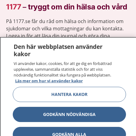
1177
–
tryggt om din hälsa och vård
På 1177.se får du råd om hälsa och information om
sjukdomar och vilka mottagningar du kan kontakta.
Logga in för att läsa din journal och göra dina
vårdärenden. Ring telefonnummer 1177 för
Den här webbplatsen använder
sjukvårdsrådgivning dygnet runt.
kakor
1177 ger dig råd när du vill må bättre.
Vi använder kakor, cookies, för att ge dig en förbättrad
upplevelse, sammanställa statistik och för att viss
nödvändig funktionalitet ska fungera på webbplatsen.
Läs mer om hur vi använder kakor
HANTERA KAKOR
Visa inn
1177 på flera språk
Visa inn
GODKÄNN NÖDVÄNDIGA
Om 1177
Visa inn
Kontakt
GODKÄNN ALLA