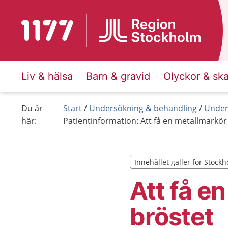
Till startsidan för 1177
Liv & hälsa
Barn & gravid
Olyckor & sk
Du är
Start
Undersökning & behandling
Under
här:
Patientinformation: Att få en metallmarkör 
Innehållet gäller för Stock
Innehållet gäller för Stock
Att få e
bröstet