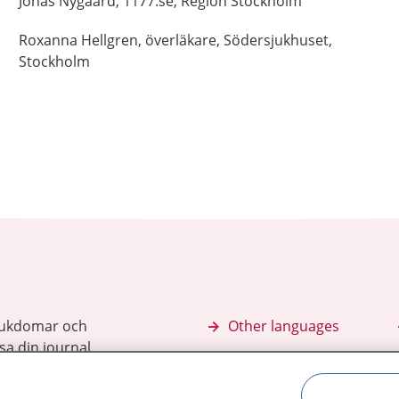
Jonas
Nygaard,
1177.se, Region Stockholm
Roxanna
Hellgren,
överläkare,
Södersjukhuset,
Stockholm
sjukdomar och
Other languages
sa din journal
Lättläst svenska
 för