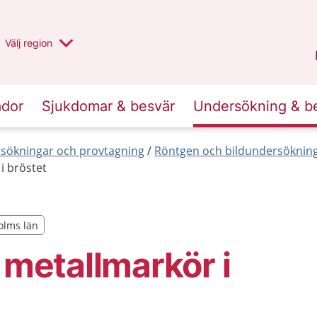
Du har valt region
Välj
en annan
region
Stockholms län
.
ador
Sjukdomar & besvär
Undersökning & b
sökningar och provtagning
Röntgen och bildundersöknin
i bröstet
holms län
holms län
n metallmarkör i