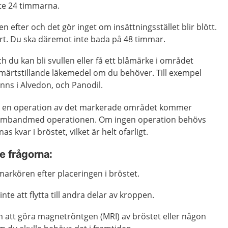
te 24 timmarna.
 efter och det gör inget om insättningsstället blir blött.
t. Du ska däremot inte bada på 48 timmar.
h du kan bli svullen eller få ett blåmärke i området
smärtstillande läkemedel om du behöver. Till exempel
nns i Alvedon, och Panodil.
en operation av det markerade området kommer
 sambandmed operationen. Om ingen operation behövs
 kvar i bröstet, vilket är helt ofarligt.
e frågorna:
arkören efter placeringen i bröstet.
e att flytta till andra delar av kroppen.
m att göra magnetröntgen (MRI) av bröstet eller någon