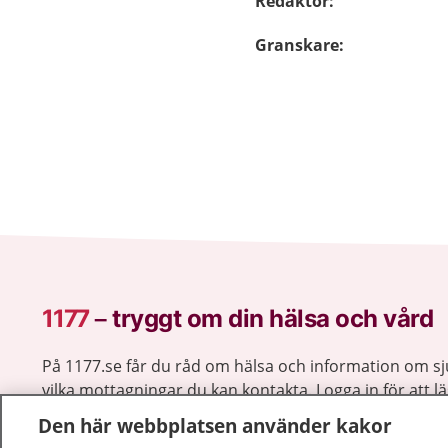
Redaktör
:
Granskare
:
1177
–
tryggt om din hälsa och vård
På 1177.se får du råd om hälsa och information om 
vilka mottagningar du kan kontakta. Logga in för att lä
och göra dina vårdärenden. Ring telefonnummer 1177
Den här webbplatsen använder kakor
sjukvårdsrådgivning dygnet runt.