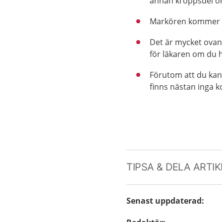
annan kroppsdel om
Markören kommer int
Det är mycket ovanl
för läkaren om du h
Förutom att du kan b
finns nästan inga k
TIPSA & DELA ARTI
Senast uppdaterad
: