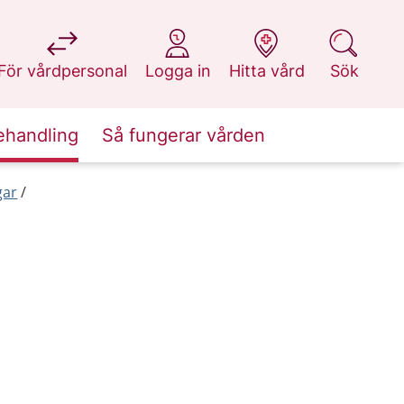
på 1177.se
på 1177.se
på 1177.se
på 1177.se
För vårdpersonal
Logga in
Hitta vård
Sök
ehandling
Så fungerar vården
gar