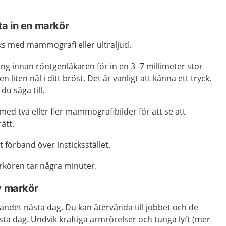
tta in en markör
ks med mammografi eller ultraljud.
ng innan röntgenläkaren för in en 3–7 millimeter stor
liten nål i ditt bröst. Det är vanligt att känna ett tryck.
du säga till.
ed två eller fler mammografibilder för att se att
ätt.
t förband över insticksstället.
rkören tar några minuter.
v markör
andet nästa dag. Du kan återvända till jobbet och de
nästa dag. Undvik kraftiga armrörelser och tunga lyft (mer