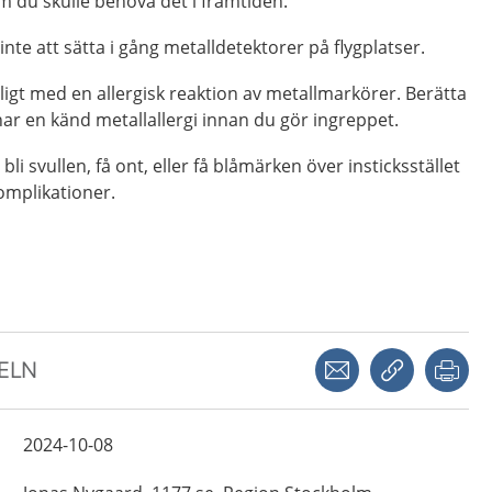
 du skulle behöva det i framtiden.
e att sätta i gång metalldetektorer på flygplatser.
igt med en allergisk reaktion av metallmarkörer. Berätta
ar en känd metallallergi innan du gör ingreppet.
li svullen, få ont, eller få blåmärken över insticksstället
omplikationer.
Dela via mejl
Kopiera län
Skr
KELN
2024-10-08