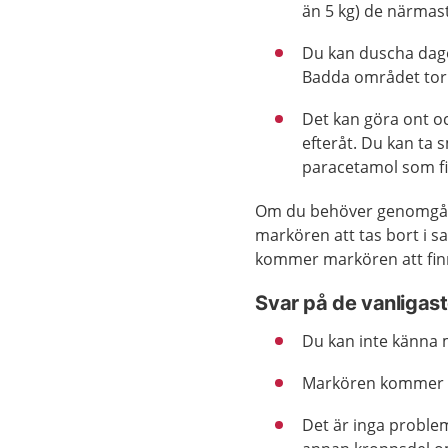
än 5 kg) de närmas
Du kan duscha dagen
Badda området torr
Det kan göra ont oc
efteråt. Du kan ta 
paracetamol som fi
Om du behöver genomgå 
markören att tas bort i
kommer markören att finnas
Svar på de vanligast
Du kan inte känna m
Markören kommer int
Det är inga proble