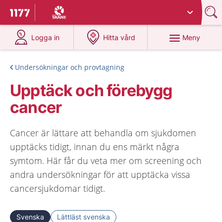
Du har valt region
Skåne
.
Till startsidan för 1177
på 1177.se
på 1177.se
Meny
Logga in
Hitta vård
Undersökningar och provtagning
Upptäck och förebygg
cancer
Cancer är lättare att behandla om sjukdomen
upptäcks tidigt, innan du ens märkt några
symtom. Här får du veta mer om screening och
andra undersökningar för att upptäcka vissa
cancersjukdomar tidigt.
Svenska
Lättläst svenska