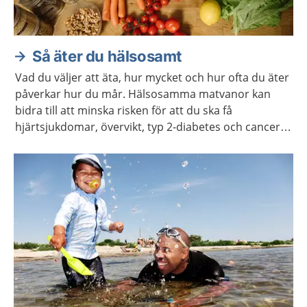
Så äter du hälsosamt
Vad du väljer att äta, hur mycket och hur ofta du äter
påverkar hur du mår. Hälsosamma matvanor kan
bidra till att minska risken för att du ska få
hjärtsjukdomar, övervikt, typ 2-diabetes och cancer.
Du behöver inte förändra dina matvanor helt och
hållet i ett enda steg. Kom ihåg att varje liten
förändring kan göra stor skillnad.