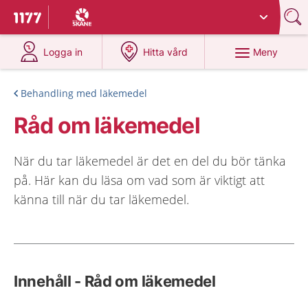
Du har valt region
Skåne
.
Till startsidan för 1177
på 1177.se
på 1177.se
Meny
Logga in
Hitta vård
Behandling med läkemedel
Råd om läkemedel
När du tar läkemedel är det en del du bör tänka
på. Här kan du läsa om vad som är viktigt att
känna till när du tar läkemedel.
Innehåll - Råd om läkemedel