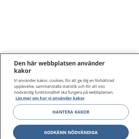
Den här webbplatsen använder
kakor
1177
–
tryggt om din hälsa och vård
Vi använder kakor, cookies, för att ge dig en förbättrad
upplevelse, sammanställa statistik och för att viss
På 1177.se får du råd om hälsa och information om
nödvändig funktionalitet ska fungera på webbplatsen.
sjukdomar och vilka mottagningar du kan kontakta.
Läs mer om hur vi använder kakor
Logga in för att läsa din journal och göra dina
HANTERA KAKOR
vårdärenden. Ring telefonnummer 1177 för
sjukvårdsrådgivning dygnet runt.
1177 ger dig råd när du vill må bättre.
GODKÄNN NÖDVÄNDIGA