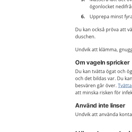
ögonlocket nedifrå
Upprepa minst fyra
Du kan också pröva att v
duschen.
Undvik att klämma, gnugga
Om vageln spricker
Du kan tvätta ögat och ö
och det bildas var. Du kan
besvären går över.
Tvätt
att minska risken för infe
Använd inte linser
Undvik att använda konta