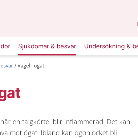
n
Skåne
.
ador
Sjukdomar & besvär
Undersökning & b
esvär
Vagel i ögat
ögat
 när en talgkörtel blir inflammerad. Det kan
va mot ögat. Ibland kan ögonlocket bli