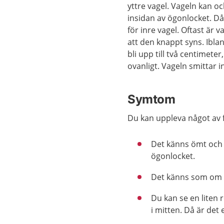
yttre vagel. Vageln kan oc
insidan av ögonlocket. Då
för inre vagel. Oftast är v
att den knappt syns. Ibla
bli upp till två centimete
ovanligt. Vageln smittar i
Symtom
Du kan uppleva något av f
Det känns ömt och v
ögonlocket.
Det känns som om 
Du kan se en liten 
i mitten. Då är det 