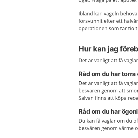
ögat. Fråga på ett apotek
Ibland kan vageln behöva 
försvunnit efter ett halvå
operationen som tar tio ti
Hur kan jag före
Det är vanligt att få vagl
Råd om du har torra
Det är vanligt att få vag
besvären genom att smör
Salvan finns att köpa rece
Råd om du har ögon
Du kan få vaglar om du o
besvären genom värme oc