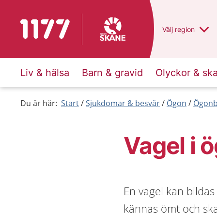
Till startsidan för 1177
Du har valt regio
Välj
en annan
region
Liv & hälsa
Barn & gravid
Olyckor & sk
Du är här:
Start
Sjukdomar & besvär
Ögon
Ögonb
Vagel i 
En vagel kan bildas
kännas ömt och ska