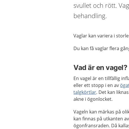
svullet och rött. Va
behandling.
Vaglar kan variera i stor
Du kan få vaglar flera gån
Vad är en vagel?
En vagel är en tillfällig i
eller ett stopp i en av
öga
talgkörtlar
. Det kan liknas
akne i ögonlocket.
Vageln kan märkas på olik
kan finnas på utkanten a
ögonfransraden. Då kallas