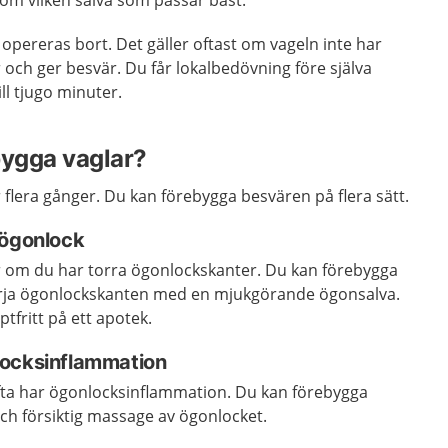
 om vilken salva som passar bäst.
opereras bort. Det gäller oftast om vageln inte har
r och ger besvär. Du får lokalbedövning före själva
ll tjugo minuter.
bygga vaglar?
ar flera gånger. Du kan förebygga besvären på flera sätt.
 ögonlock
lar om du har torra ögonlockskanter. Du kan förebygga
ja ögonlockskanten med en mjukgörande ögonsalva.
ptfritt på ett apotek.
locksinflammation
fta har ögonlocksinflammation. Du kan förebygga
h försiktig massage av ögonlocket.