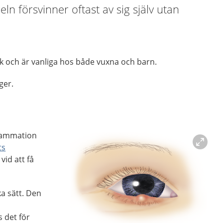
geln försvinner oftast av sig själv utan
lek och är vanliga hos både vuxna och barn.
ger.
nflammation
ts
 vid att få
a sätt. Den
v
 det för