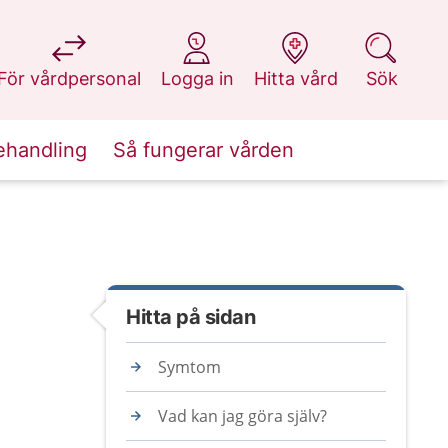
på 1177.se
på 1177.se
på 1177.se
på 1177.se
För vårdpersonal
Logga in
Hitta vård
Sök
ehandling
Så fungerar vården
Hitta på sidan
Symtom
Vad kan jag göra själv?