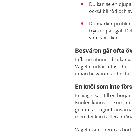
Du kan se en djupa
också bli röd och sv
Du märker problem 
trycker på ögat. De
som spricker.
Besvären går ofta öv
Inflammationen brukar var
Vageln torkar oftast ihop 
innan besvären är borta.
En knöl som inte för
En vagel kan till en börja
Knölen känns inte öm, me
genom att ögonfransarna v
men det kan ta flera mån
Vageln kan opereras bort 