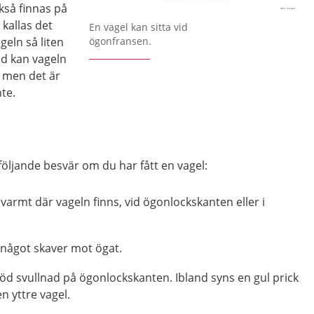
kså finnas på
Förstora bilden
 kallas det
En vagel kan sitta vid
ageln så liten
ögonfransen.
nd kan vageln
r, men det är
nte.
öljande besvär om du har fått en vagel:
armt där vageln finns, vid ögonlockskanten eller i
något skaver mot ögat.
röd svullnad på ögonlockskanten. Ibland syns en gul prick
en yttre vagel.