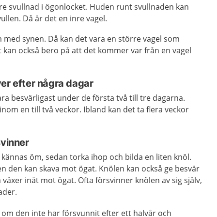
re svullnad i ögonlocket. Huden runt svullnaden kan
ullen. Då är det en inre vagel.
med synen. Då kan det vara en större vagel som
t kan också bero på att det kommer var från en vagel
er efter några dagar
a besvärligast under de första två till tre dagarna.
inom en till två veckor. Ibland kan det ta flera veckor
svinner
n kännas öm, sedan torka ihop och bilda en liten knöl.
n den kan skava mot ögat. Knölen kan också ge besvär
äxer inåt mot ögat. Ofta försvinner knölen av sig själv,
ader.
om den inte har försvunnit efter ett halvår och