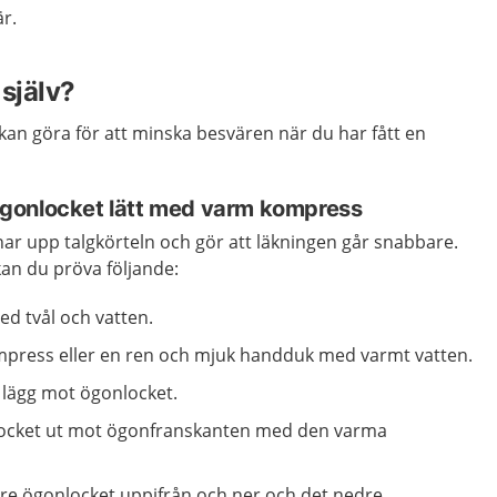
r.
själv?
 kan göra för att minska besvären när du har fått en
gonlocket lätt med varm kompress
 upp talgkörteln och gör att läkningen går snabbare.
an du pröva följande:
d tvål och vatten.
mpress eller en ren och mjuk handduk med varmt vatten.
h lägg mot ögonlocket.
locket ut mot ögonfranskanten med den varma
vre ögonlocket uppifrån och ner och det nedre