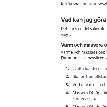
fortfarande orsakar besvä
Vad kan jag göra 
Det finns en del saker du
vagel.
Värm och massera ö
Värme och massage öppnar
För att minska besvären k
Tvätta händerna
me
Blöt en bomullsko
Vrid ur vattnet oc
Massera lätt ögon
kompressen.
Massera lätt det ö