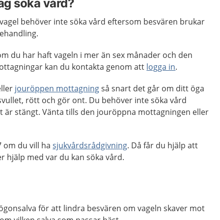
jag söka vård?
n vagel behöver inte söka vård eftersom besvären brukar
behandling.
m du har haft vageln i mer än sex månader och den
ottagningar kan du kontakta genom att
logga in
.
ller
jouröppen mottagning
så snart det går om ditt öga
svullet, rött och gör ont. Du behöver inte söka vård
är stängt. Vänta tills den jouröppna mottagningen eller
 om du vill ha
sjukvårdsrådgivning
. Då får du hjälp att
 hjälp med var du kan söka vård.
 ögonsalva för att lindra besvären om vageln skaver mot