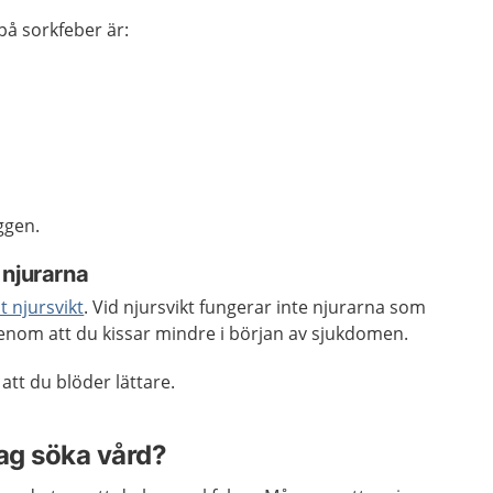
å sorkfeber är:
ggen.
 njurarna
t njursvikt
. Vid njursvikt fungerar inte njurarna som
genom att du kissar mindre i början av sjukdomen.
att du blöder lättare.
jag söka vård?