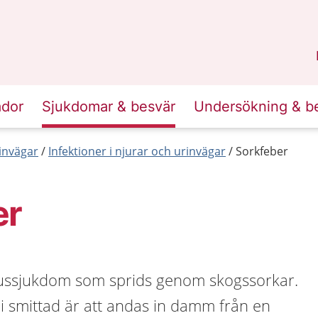
n
Skåne
.
ador
Sjukdomar & besvär
Undersökning & b
invägar
Infektioner i njurar och urinvägar
Sorkfeber
er
russjukdom som sprids genom skogssorkar.
 bli smittad är att andas in damm från en