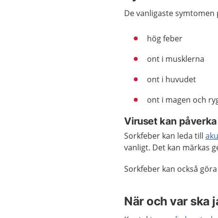
De vanligaste symtomen p
hög feber
ont i musklerna
ont i huvudet
ont i magen och ry
Viruset kan påverka
Sorkfeber kan leda till
aku
vanligt. Det kan märkas 
Sorkfeber kan också göra 
När och var ska 