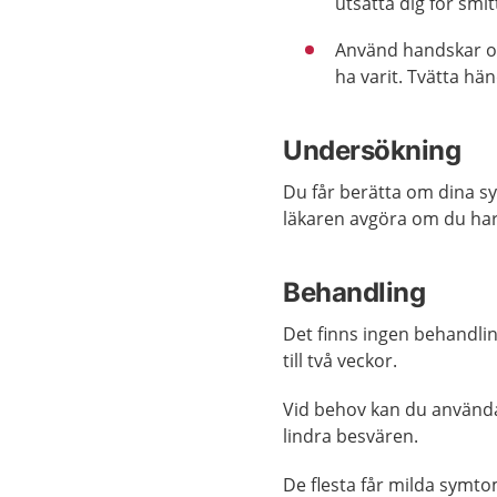
utsätta dig för smi
Använd handskar om
ha varit. Tvätta hä
Undersökning
Du får berätta om dina s
läkaren avgöra om du har
Behandling
Det finns ingen behandling
till två veckor.
Vid behov kan du använda
lindra besvären.
De flesta får milda symt