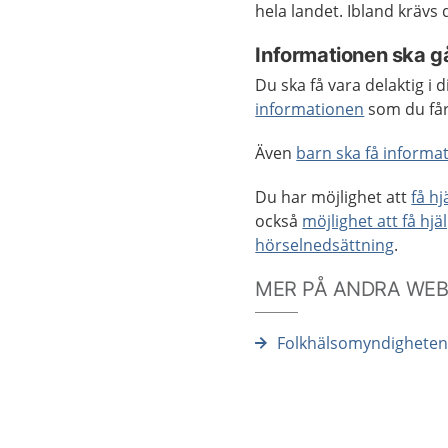
hela landet. Ibland krävs
Informationen ska gå
Du ska få vara delaktig i
informationen
som du få
Även
barn ska få informat
Du har möjlighet att
få h
också
möjlighet att få hjä
hörselnedsättning
.
MER PÅ ANDRA WE
Folkhälsomyndigheten