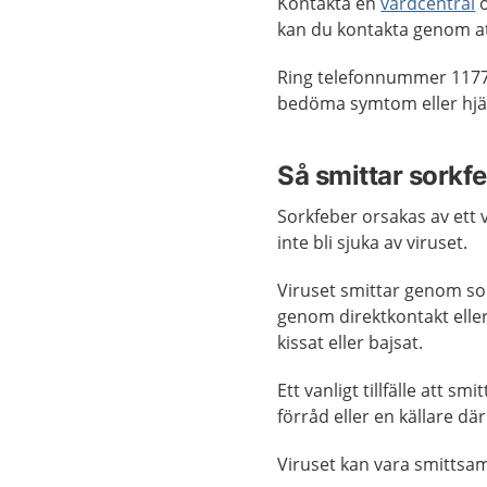
Kontakta en
vårdcentral
o
kan du kontakta genom a
Ring telefonnummer 1177
bedöma symtom eller hjäl
Så smittar sorkf
Sorkfeber orsakas av ett 
inte bli sjuka av viruset.
Viruset smittar genom sork
genom direktkontakt elle
kissat eller bajsat.
Ett vanligt tillfälle att
förråd eller en källare där
Viruset kan vara smittsam