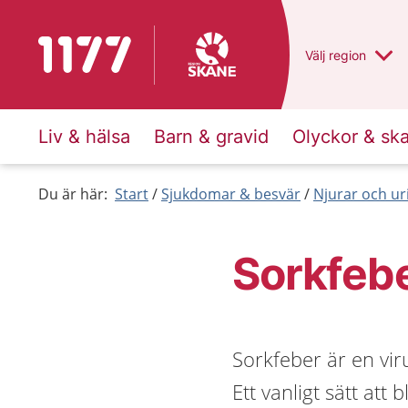
Till startsidan för 1177
Du har valt regio
Välj
en annan
region
Liv & hälsa
Barn & gravid
Olyckor & sk
Du är här:
Start
Sjukdomar & besvär
Njurar och ur
Sorkfeb
Sorkfeber är en vi
Ett vanligt sätt att