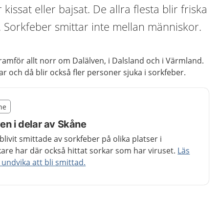
kissat eller bajsat. De allra flesta blir friska
r. Sorkfeber smittar inte mellan människor.
framför allt norr om Dalälven, i Dalsland och i Värmland.
ar och då blir också fler personer sjuka i sorkfeber.
illägget från region Skåne
åne
egion Skåne
en i delar av Skåne
livit smittade av sorkfeber på olika platser i
are har där också hittat sorkar som har viruset.
Läs
 undvika att bli smittad.