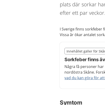
plats där sorkar har 
efter ett par vecko
I Sverige finns sorkfeber 
Vissa år ökar antalet sork
Slut på det regionala t
Innehållet gäller för Sk
Nedan innehåll gäller r
Sorkfeber finns äv
Några få personer har b
nordöstra Skåne. Forsk
vad du kan göra för att
Symtom