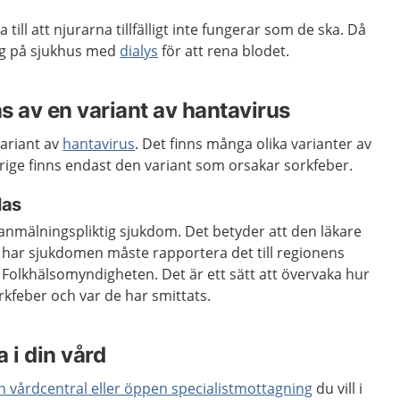
till att njurarna tillfälligt inte fungerar som de ska. Då
ng på sjukhus med
dialys
för att rena blodet.
s av en variant av hantavirus
variant av
hantavirus
. Det finns många olika varianter av
verige finns endast den variant som orsakar sorkfeber.
las
 anmälningspliktig sjukdom. Det betyder att den läkare
har sjukdomen måste rapportera det till regionens
l Folkhälsomyndigheten. Det är ett sätt att övervaka hur
rkfeber och var de har smittats.
 i din vård
en vårdcentral eller öppen specialistmottagning
du vill i