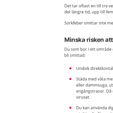
Det tar oftast en till tre v
det längre tid, upp till fe
Sorkfeber smittar inte m
Minska risken att
Du som bor i ett område d
bli smittad:
Undvik direktkontak
Städa med våta meto
eller dammsuga, ut
engångstrasor. Då 
viruset.
Du kan använda dig