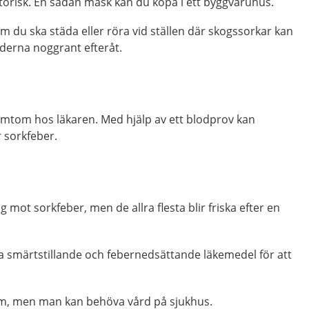
ttorisk. En sådan mask kan du köpa i ett byggvaruhus.
 du ska städa eller röra vid ställen där skogssorkar kan
nderna noggrant efteråt.
ymtom hos läkaren. Med hjälp av ett blodprov kan
 sorkfeber.
 mot sorkfeber, men de allra flesta blir friska efter en
 smärtstillande och febernedsättande läkemedel för att
om, men man kan behöva vård på sjukhus.