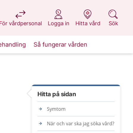
på 1177.se
på 1177.se
på 1177.se
på 1177.se
För vårdpersonal
Logga in
Hitta vård
Sök
ehandling
Så fungerar vården
Hitta på sidan
Symtom
När och var ska jag söka vård?