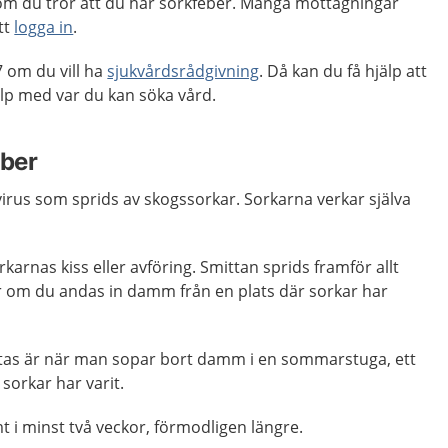
m du tror att du har sorkfeber. Många mottagningar
tt
logga in
.
 om du vill ha
sjukvårdsrådgivning
. Då kan du få hjälp att
p med var du kan söka vård.
eber
virus som sprids av skogssorkar. Sorkarna verkar själva
arnas kiss eller avföring. Smittan sprids framför allt
r om du andas in damm från en plats där sorkar har
 smittas är när man sopar bort damm i en sommarstuga, ett
 sorkar har varit.
t i minst två veckor, förmodligen längre.