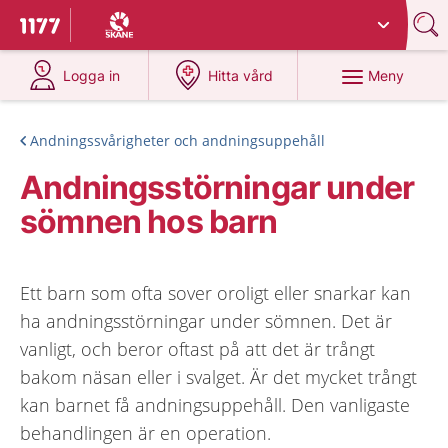
Du har valt region
Skåne
.
Till startsidan för 1177
på 1177.se
på 1177.se
Meny
Logga in
Hitta vård
Andningssvårigheter och andningsuppehåll
Andningsstörningar under
sömnen hos barn
Ett barn som ofta sover oroligt eller snarkar kan
ha andningsstörningar under sömnen. Det är
vanligt, och beror oftast på att det är trångt
bakom näsan eller i svalget. Är det mycket trångt
kan barnet få andningsuppehåll. Den vanligaste
behandlingen är en operation.