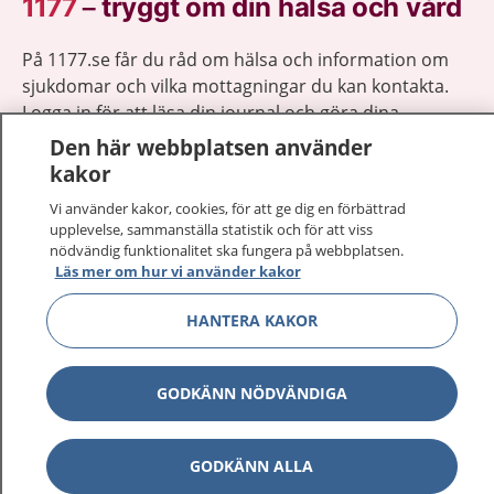
1177
–
tryggt om din hälsa och vård
På 1177.se får du råd om hälsa och information om
sjukdomar och vilka mottagningar du kan kontakta.
Logga in för att läsa din journal och göra dina
vårdärenden. Ring telefonnummer 1177 för
Den här webbplatsen använder
sjukvårdsrådgivning dygnet runt.
kakor
1177 ger dig råd när du vill må bättre.
Vi använder kakor, cookies, för att ge dig en förbättrad
upplevelse, sammanställa statistik och för att viss
nödvändig funktionalitet ska fungera på webbplatsen.
Läs mer om hur vi använder kakor
HANTERA KAKOR
Visa inn
1177 på flera språk
Visa inn
GODKÄNN NÖDVÄNDIGA
Om 1177
Visa inn
Kontakt
GODKÄNN ALLA