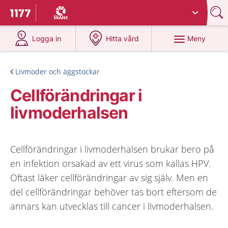
Du har valt region
Skåne
.
Till startsidan för 1177
på 1177.se
på 1177.se
Meny
Logga in
Hitta vård
Livmoder och äggstockar
Cellförändringar i
livmoderhalsen
Cellförändringar i livmoderhalsen brukar bero på
en infektion orsakad av ett virus som kallas HPV.
Oftast läker cellförändringar av sig själv. Men en
del cellförändringar behöver tas bort eftersom de
annars kan utvecklas till cancer i livmoderhalsen.