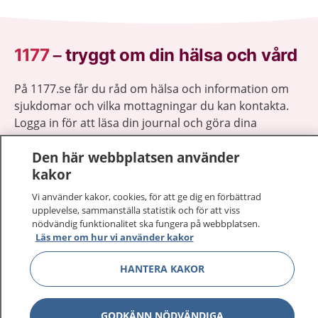
1177
–
tryggt om din hälsa och vård
På 1177.se får du råd om hälsa och information om
sjukdomar och vilka mottagningar du kan kontakta.
Logga in för att läsa din journal och göra dina
vårdärenden. Ring telefonnummer 1177 för
Den här webbplatsen använder
sjukvårdsrådgivning dygnet runt.
kakor
1177 ger dig råd när du vill må bättre.
Vi använder kakor, cookies, för att ge dig en förbättrad
upplevelse, sammanställa statistik och för att viss
nödvändig funktionalitet ska fungera på webbplatsen.
Läs mer om hur vi använder kakor
Visa inn
1177 på flera språk
HANTERA KAKOR
Visa inn
Om 1177
GODKÄNN NÖDVÄNDIGA