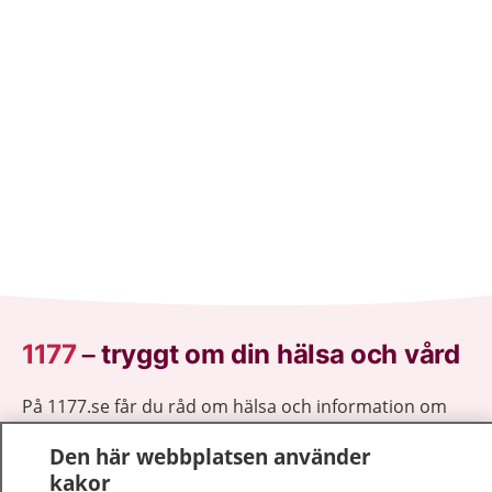
1177
–
tryggt om din hälsa och vård
På 1177.se får du råd om hälsa och information om
sjukdomar och vilka mottagningar du kan kontakta.
Den här webbplatsen använder
Logga in för att läsa din journal och göra dina
kakor
vårdärenden. Ring telefonnummer 1177 för