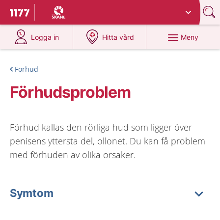
Du har valt region
Skåne
.
Till startsidan för 1177
på 1177.se
på 1177.se
Meny
Logga in
Hitta vård
Förhud
Förhudsproblem
Förhud kallas den rörliga hud som ligger över
penisens yttersta del, ollonet. Du kan få problem
med förhuden av olika orsaker.
Symtom