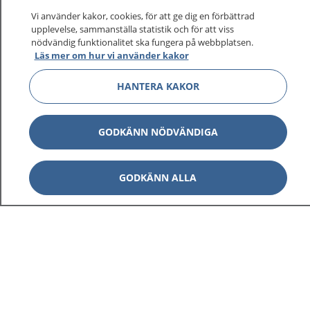
sjukvårdsrådgivning dygnet runt.
Vi använder kakor, cookies, för att ge dig en förbättrad
1177 ger dig råd när du vill må bättre.
upplevelse, sammanställa statistik och för att viss
nödvändig funktionalitet ska fungera på webbplatsen.
Läs mer om hur vi använder kakor
HANTERA KAKOR
Visa inn
1177 på flera språk
GODKÄNN NÖDVÄNDIGA
Visa inn
Om 1177
GODKÄNN ALLA
Visa inn
Kontakt
Behandling av personuppgifter
Hantering av kakor