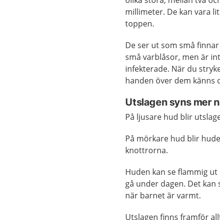
olika stora, mellan två och
millimeter. De kan vara li
toppen.
De ser ut som små finnar
små varblåsor, men är in
infekterade. När du stry
handen över dem känns de
Utslagen syns mer n
På ljusare hud blir utslag
På mörkare hud blir huden
knottrorna.
Huden kan se flammig ut
gå under dagen. Det kan s
när barnet är varmt.
Utslagen finns framför al