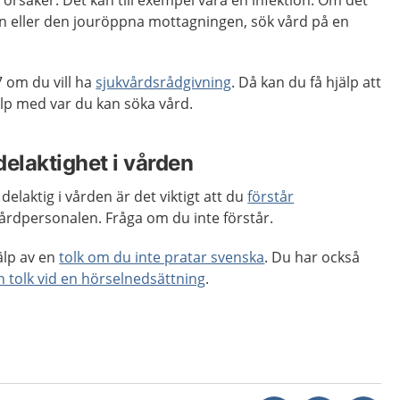
orsaker. Det kan till exempel vara en infektion. Om det
en eller den jouröppna mottagningen, sök vård på en
 om du vill ha
sjukvårdsrådgivning
. Då kan du få hjälp att
p med var du kan söka vård.
delaktighet i vården
delaktig i vården är det viktigt att du
förstår
årdpersonalen. Fråga om du inte förstår.
älp av en
tolk om du inte pratar svenska
. Du har också
en tolk vid en hörselnedsättning
.