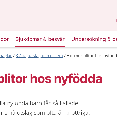
n
Skåne
.
ador
Sjukdomar & besvär
Undersökning & b
naglar
Klåda, utslag och eksem
Hormonplitor hos nyföd
litor hos nyfödda
lla nyfödda barn får så kallade
r små utslag som ofta är knottriga.