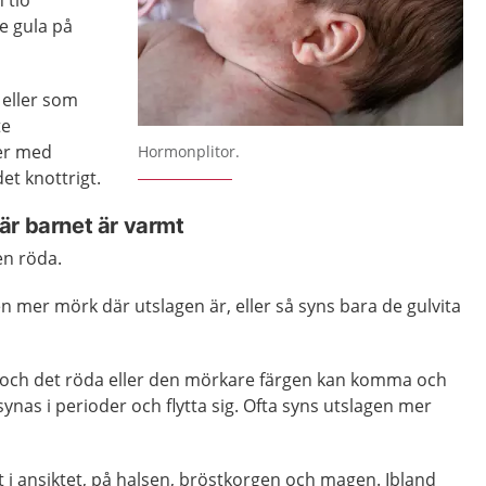
 tio
te gula på
 eller som
te
Förstora bilden
ker med
Hormonplitor.
t knottrigt.
är barnet är varmt
en röda.
 mer mörk där utslagen är, eller så syns bara de gulvita
 och det röda eller den mörkare färgen kan komma och
ynas i perioder och flytta sig. Ofta syns utslagen mer
lt i ansiktet, på halsen, bröstkorgen och magen. Ibland