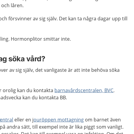
 och låren.
och försvinner av sig själv. Det kan ta några dagar upp till
ing. Hormonplitor smittar inte.
jag söka vård?
er av sig själv, det vanligaste är att inte behöva söka
r orolig kan du kontakta
barnavårdscentralen, BVC
.
nadsvecka kan du kontakta BB.
entral
eller en j
ouröppen mottagning
om barnet även
på andra sätt, till exempel inte är lika piggt som vanligt.