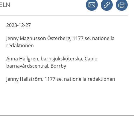
Dela via mejl
Kopiera län
Skr
KELN
2023-12-27
Jenny
Magnusson Österberg,
1177.se, nationella
redaktionen
Anna
Hallgren,
barnsjuksköterska,
Capio
barnavårdscentral,
Borrby
Jenny
Hallström,
1177.se, nationella redaktionen