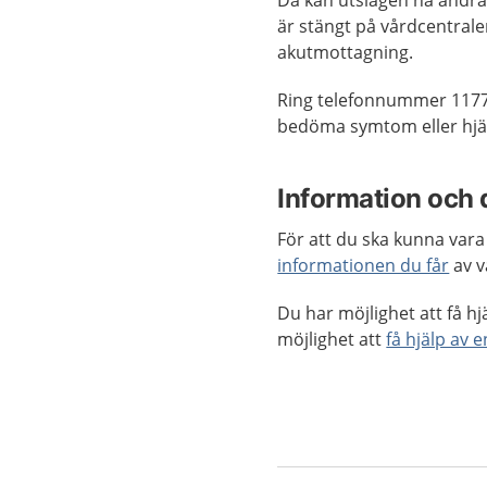
Då kan utslagen ha andra 
är stängt på vårdcentral
akutmottagning.
Ring telefonnummer 1177
bedöma symtom eller hjäl
Information och 
För att du ska kunna vara 
informationen du får
av v
Du har möjlighet att få hj
möjlighet att
få hjälp av 