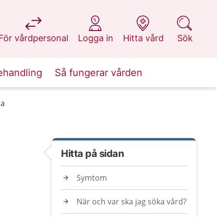
på 1177.se
på 1177.se
på 1177.se
på 1177.se
För vårdpersonal
Logga in
Hitta vård
Sök
ehandling
Så fungerar vården
da
Hitta på sidan
Symtom
När och var ska jag söka vård?