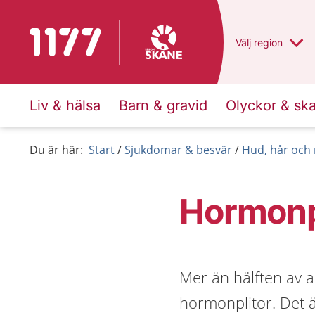
Till startsidan för 1177
Du har valt regio
Välj
en annan
region
Liv & hälsa
Barn & gravid
Olyckor & sk
Du är här:
Start
Sjukdomar & besvär
Hud, hår och 
Hormonp
Mer än hälften av a
hormonplitor. Det ä