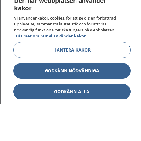
Den här webbplatsen använder
kakor
På 1177.se får du råd om hälsa och information om
Vi använder kakor, cookies, för att ge dig en förbättrad
sjukdomar och vilka mottagningar du kan kontakta.
upplevelse, sammanställa statistik och för att viss
Logga in för att läsa din journal och göra dina
nödvändig funktionalitet ska fungera på webbplatsen.
vårdärenden. Ring telefonnummer 1177 för
Läs mer om hur vi använder kakor
sjukvårdsrådgivning dygnet runt.
1177 ger dig råd när du vill må bättre.
HANTERA KAKOR
GODKÄNN NÖDVÄNDIGA
Visa inn
GODKÄNN ALLA
1177 på flera språk
Visa inn
Om 1177
Visa inn
Kontakt