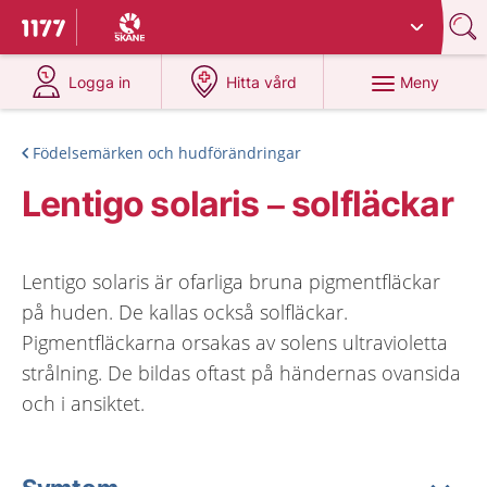
Du har valt region
Skåne
.
Till startsidan för 1177
på 1177.se
på 1177.se
Meny
Logga in
Hitta vård
Födelsemärken och hudförändringar
Lentigo solaris – solfläckar
Lentigo solaris är ofarliga bruna pigmentfläckar
på huden. De kallas också solfläckar.
Pigmentfläckarna orsakas av solens ultravioletta
strålning. De bildas oftast på händernas ovansida
och i ansiktet.