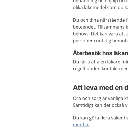
behandling och hjälp du få
olika läkemedel som du k
Du och dina närstående få
beteendet. Tillsammans ka
behövs. Det kan vara att 
personer runt dig bemöter
Återbesök hos läkar
Du får träffa en läkare m
regelbunden kontakt med
Att leva med en
Oro och sorg är vanliga 
Samtidigt kan det också v
Du kan göra flera saker 
mer här
.