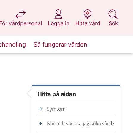
på 1177.se
på 1177.se
på 1177.se
på 1177.se
För vårdpersonal
Logga in
Hitta vård
Sök
ehandling
Så fungerar vården
Hitta på sidan
Symtom
När och var ska jag söka vård?