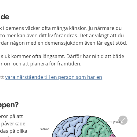
nde
uk i demens väcker ofta många känslor. Ju närmare du
to mer kan även ditt liv förändras. Det är viktigt att du
årdar någon med en demenssjukdom även får eget stöd.
sjuk kommer ofta långsamt. Därför har ni tid att både
er om och att planera för framtiden.
att
vara närstående till en person som har en
oppen?
ror på att
t påverkade
das på olika