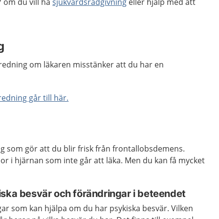
 om du vill ha
sjukvårdsrådgivning
eller hjälp med att
g
edning om läkaren misstänker att du har en
dning går till här.
g som gör att du blir frisk från frontallobsdemens.
r i hjärnan som inte går att läka. Men du kan få mycket
iska besvär och förändringar i beteendet
gar som kan hjälpa om du har psykiska besvär. Vilken