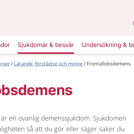
n
Skåne
.
ador
Sjukdomar & besvär
Undersökning & b
erver
Lärande, förståelse och minne
Frontallobsdemens
lobsdemens
 är en ovanlig demenssjukdom. Sjukdomen
igheten så att du gör eller säger saker du