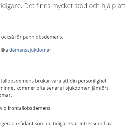
 tidigare. Det finns mycket stöd och hjälp att
s också för pannlobsdemens.
lika
demenssjukdomar
.
ntallobsdemens brukar vara att din personlighet
minnet kommer ofta senare i sjukdomen jämfört
omar.
 vid frontallobsdemens:
gerad i sådant som du tidigare var intresserad av.