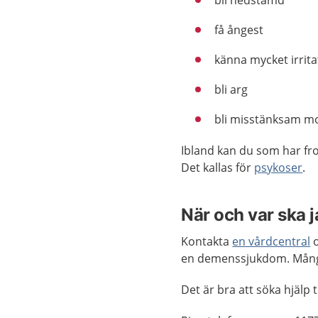
bli nedstämd
få ångest
känna mycket irrita
bli arg
bli misstänksam mo
Ibland kan du som har fro
Det kallas för
psykoser
.
När och var ska 
Kontakta
en vårdcentral
o
en demenssjukdom. Mång
Det är bra att söka hjälp t