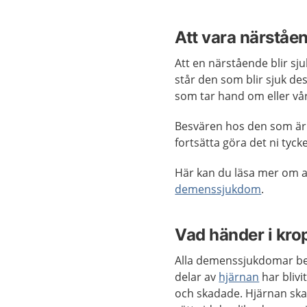
Att vara närståe
Att en närstående blir sj
står den som blir sjuk des
som tar hand om eller v
Besvären hos den som är 
fortsätta göra det ni tyck
Här kan du läsa mer om 
demenssjukdom
.
Vad händer i kr
Alla demenssjukdomar be
delar av
hjärnan
har blivi
och skadade. Hjärnan ska