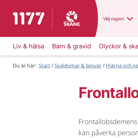
Till startsidan för 1177
Du har valt regio
Välj
en annan
region
Liv & hälsa
Barn & gravid
Olyckor & sk
Du är här:
Start
Sjukdomar & besvär
Hjärna och n
Frontal
Frontallobsdemens
kan påverka personl