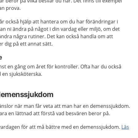
r beror på vilka besvär du har. Det finns till exempel
an prova.
r också hjälp att hantera om du har förändringar i
n ni ändra på något i din vardag eller miljö, om det
ändra några rutiner. Det kan också handla om att
 dig på ett annat sätt.
e
inst en gång om året för kontroller. Ofta har du också
 en sjuksköterska.
 demenssjukdom
känslor när man får veta att man har en demenssjukdom.
ara en lättnad att förstå vad besvären beror på.
i vardagen för att må bättre med en demenssjukdom.
Läs