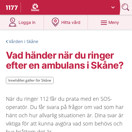
Du har valt region
Skåne
.
Till startsidan för 1177
på 1177.se
på 1177.se
Meny
Logga in
Hitta vård
Vården i Skåne
Vad händer när du ringer
efter en ambulans i Skåne?
Innehållet gäller för Skåne
Innehållet gäller för Skåne
När du ringer 112 får du prata med en SOS-
operatör. Du får svara på frågor om vad som har
hänt och hur allvarlig situationen är. Dina svar är
viktiga för att kunna avgöra vad som behövs och
hur bråttom det är.