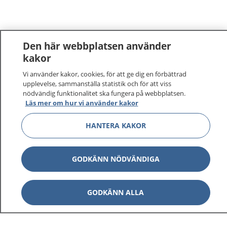
Den här webbplatsen använder
kakor
Vi använder kakor, cookies, för att ge dig en förbättrad
1177
–
tryggt om din hälsa och vård
upplevelse, sammanställa statistik och för att viss
nödvändig funktionalitet ska fungera på webbplatsen.
På 1177.se får du råd om hälsa och information om
Läs mer om hur vi använder kakor
sjukdomar och vilka mottagningar du kan kontakta.
HANTERA KAKOR
Logga in för att läsa din journal och göra dina
vårdärenden. Ring telefonnummer 1177 för
sjukvårdsrådgivning dygnet runt.
GODKÄNN NÖDVÄNDIGA
1177 ger dig råd när du vill må bättre.
GODKÄNN ALLA
Visa inn