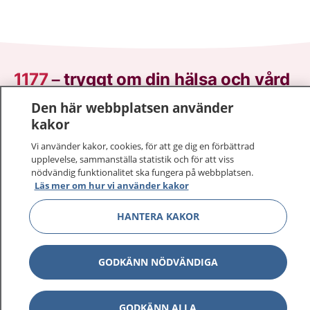
1177
–
tryggt om din hälsa och vård
Den här webbplatsen använder
På 1177.se får du råd om hälsa och information om
kakor
sjukdomar och vilka mottagningar du kan kontakta.
Logga in för att läsa din journal och göra dina
Vi använder kakor, cookies, för att ge dig en förbättrad
upplevelse, sammanställa statistik och för att viss
vårdärenden. Ring telefonnummer 1177 för
nödvändig funktionalitet ska fungera på webbplatsen.
sjukvårdsrådgivning dygnet runt.
Läs mer om hur vi använder kakor
1177 ger dig råd när du vill må bättre.
HANTERA KAKOR
GODKÄNN NÖDVÄNDIGA
Visa inn
1177 på flera språk
GODKÄNN ALLA