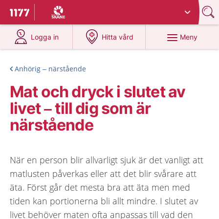
Du har valt region
Skåne
.
Till startsidan för 1177
på 1177.se
på 1177.se
Meny
Logga in
Hitta vård
Anhörig – närstående
Mat och dryck i slutet av
livet – till dig som är
närstående
När en person blir allvarligt sjuk är det vanligt att
matlusten påverkas eller att det blir svårare att
äta. Först går det mesta bra att äta men med
tiden kan portionerna bli allt mindre. I slutet av
livet behöver maten ofta anpassas till vad den