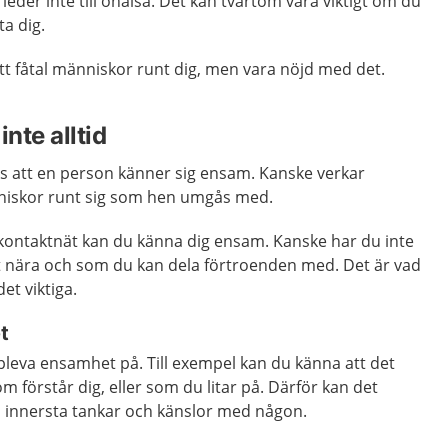
eder inte till ohälsa. Det kan tvärtom vara viktigt om du
a dig.
t fåtal människor runt dig, men vara nöjd med det.
nte alltid
rks att en person känner sig ensam. Kanske verkar
iskor runt sig som hen umgås med.
t kontaktnät kan du känna dig ensam. Kanske har du inte
gt nära och som du kan dela förtroenden med. Det är vad
et viktiga.
t
uppleva ensamhet på. Till exempel kan du känna att det
m förstår dig, eller som du litar på. Därför kan det
a innersta tankar och känslor med någon.