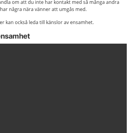
ndla om att du inte har kontakt med så många andra
 har några nära vänner att umgås med.
er kan också leda till känslor av ensamhet.
 ensamhet