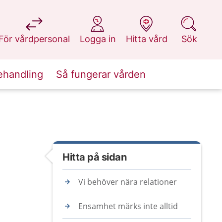
på 1177.se
på 1177.se
på 1177.se
på 1177.se
För vårdpersonal
Logga in
Hitta vård
Sök
ehandling
Så fungerar vården
Hitta på sidan
Vi behöver nära relationer
Ensamhet märks inte alltid