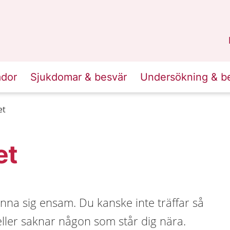
n
Skåne
.
ador
Sjukdomar & besvär
Undersökning & b
et
et
känna sig ensam. Du kanske inte träffar så
ler saknar någon som står dig nära.