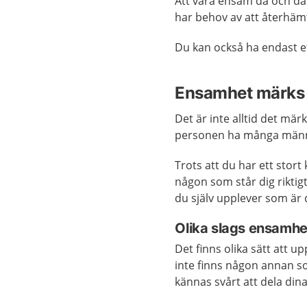
Att vara ensam då och då l
har behov av att återhämt
Du kan också ha endast et
Ensamhet märks i
Det är inte alltid det mä
personen ha många männ
Trots att du har ett stor
någon som står dig rikti
du själv upplever som är d
Olika slags ensamhe
Det finns olika sätt att 
inte finns någon annan so
kännas svårt att dela din