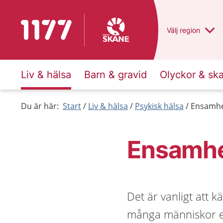
Till startsidan för 1177
Du har valt regio
Välj
en annan
region
Liv & hälsa
Barn & gravid
Olyckor & sk
Du är här:
Start
Liv & hälsa
Psykisk hälsa
Ensamh
Ensamh
Det är vanligt att 
många människor el