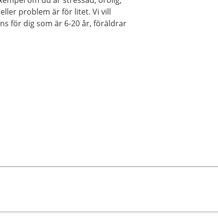
exempel om du är stressad, orolig,
er problem är för litet. Vi vill
nns för dig som är 6-20 år, föräldrar