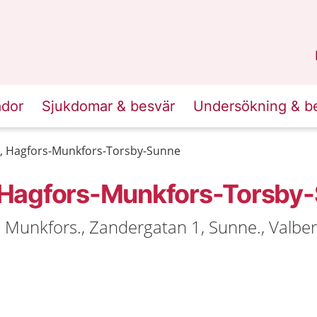
n
Skåne
.
ador
Sjukdomar & besvär
Undersökning & b
ra, Hagfors-Munkfors-Torsby-Sunne
a, Hagfors-Munkfors-Torsby
n Munkfors., Zandergatan 1, Sunne., Valbe