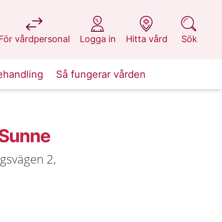
på 1177.se
på 1177.se
på 1177.se
på 1177.se
För vårdpersonal
Logga in
Hitta vård
Sök
ehandling
Så fungerar vården
-Sunne
rgsvägen 2,