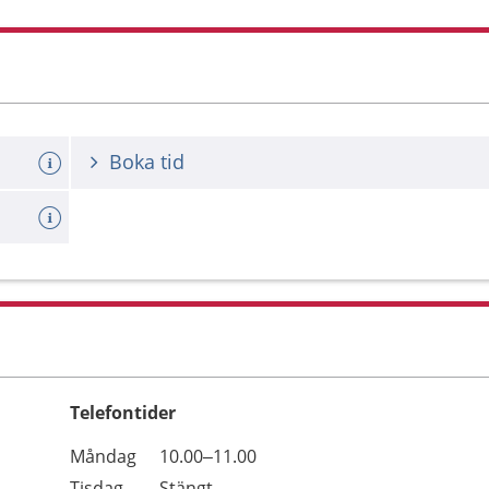
Boka tid
Telefontider
Öppettider
Kommentarer
Måndag
10.00–11.00
Dag
Tisdag
Stängt