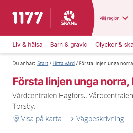
Till startsidan för 1177
Du har valt regio
Välj
en annan
region
Liv & hälsa
Barn & gravid
Olyckor & sk
Du är här:
Start
Hitta vård
Första linjen unga nor
Första linjen unga norr
Vårdcentralen Hagfors., Vårdcentrale
Torsby.
Visa på karta
Vägbeskrivning