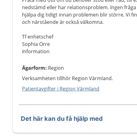
Prata med oss om du behöver stöd eller råd, till 
nedstämd eller har relationsproblem. Ingen fråga ell
hjälpa dig tidigt innan problemen blir större. Vi fi
och närstående är också välkomna.
Tf enhetschef
Sophia Orre
Information
Ägarform
:
Region
Verksamheten tillhör Region Värmland.
Patientavgifter i Region Värmland
Det här kan du få hjälp med