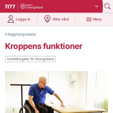
Du har valt region
Östergötland
.
Till startsidan för 1177
på 1177.se
på 1177.se
Meny
Logga in
Hitta vård
Ryggmärgsskada
Kroppens funktioner
Innehållet gäller för Östergötland
Innehållet gäller för Östergötland