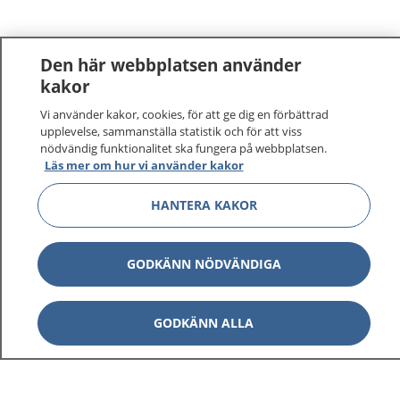
Den här webbplatsen använder
kakor
Vi använder kakor, cookies, för att ge dig en förbättrad
1177
–
tryggt om din hälsa och vård
upplevelse, sammanställa statistik och för att viss
nödvändig funktionalitet ska fungera på webbplatsen.
På 1177.se får du råd om hälsa och information om
Läs mer om hur vi använder kakor
sjukdomar och vilka mottagningar du kan kontakta.
HANTERA KAKOR
Logga in för att läsa din journal och göra dina
vårdärenden. Ring telefonnummer 1177 för
sjukvårdsrådgivning dygnet runt.
GODKÄNN NÖDVÄNDIGA
1177 ger dig råd när du vill må bättre.
GODKÄNN ALLA
Visa inn
1177 på flera språk