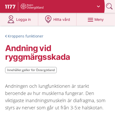
Du har valt region
Östergötland
.
Till startsidan för 1177
på 1177.se
på 1177.se
Meny
Logga in
Hitta vård
Kroppens funktioner
Andning vid
ryggmärgsskada
Innehållet gäller för Östergötland
Innehållet gäller för Östergötland
Andningen och lungfunktionen är starkt
beroende av hur musklerna fungerar. Den
viktigaste inandningsmuskeln är diafragma, som
styrs av nerver som går ut från 3-5:e halskotan.