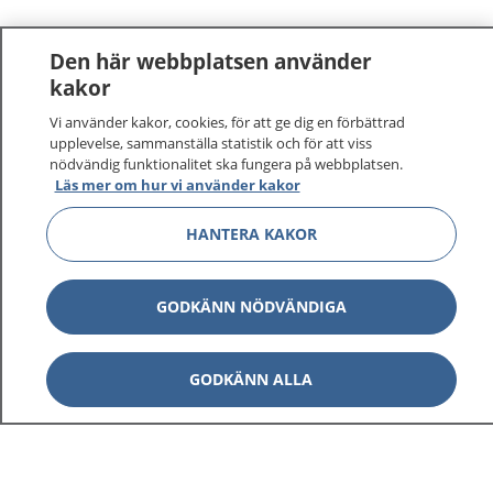
Den här webbplatsen använder
kakor
Vi använder kakor, cookies, för att ge dig en förbättrad
1177
–
tryggt om din hälsa och vård
upplevelse, sammanställa statistik och för att viss
nödvändig funktionalitet ska fungera på webbplatsen.
Läs mer om hur vi använder kakor
På 1177.se får du råd om hälsa och information om
sjukdomar och vilka mottagningar du kan kontakta.
HANTERA KAKOR
Logga in för att läsa din journal och göra dina
vårdärenden. Ring telefonnummer 1177 för
sjukvårdsrådgivning dygnet runt.
GODKÄNN NÖDVÄNDIGA
1177 ger dig råd när du vill må bättre.
GODKÄNN ALLA
Visa inn
1177 på flera språk