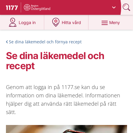
Du har valt region
Östergötland
.
Till startsidan för 1177
på 1177.se
på 1177.se
Meny
Logga in
Hitta vård
Se dina läkemedel och förnya recept
Se dina läkemedel och
recept
Genom att logga in på 1177.se kan du se
information om dina läkemedel. Informationen
hjälper dig att använda rätt läkemedel på rätt
sätt.