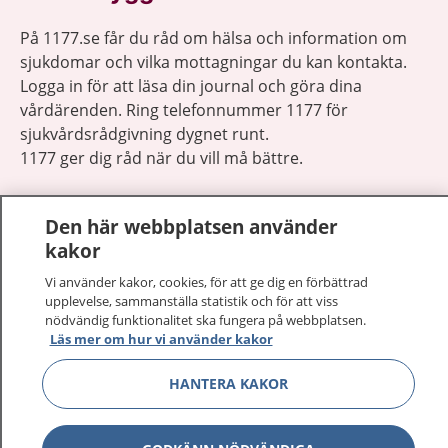
På 1177.se får du råd om hälsa och information om
sjukdomar och vilka mottagningar du kan kontakta.
Logga in för att läsa din journal och göra dina
vårdärenden. Ring telefonnummer 1177 för
sjukvårdsrådgivning dygnet runt.
1177 ger dig råd när du vill må bättre.
Den här webbplatsen använder
kakor
Vi använder kakor, cookies, för att ge dig en förbättrad
Visa inn
1177 på flera språk
upplevelse, sammanställa statistik och för att viss
nödvändig funktionalitet ska fungera på webbplatsen.
Visa inn
Läs mer om hur vi använder kakor
Om 1177
HANTERA KAKOR
Visa inn
Kontakt