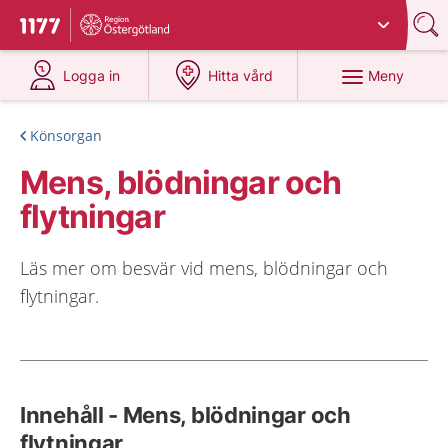
Du har valt region
Östergötland
.
Till startsidan för 1177
på 1177.se
på 1177.se
Meny
Logga in
Hitta vård
Könsorgan
Mens, blödningar och
flytningar
Läs mer om besvär vid mens, blödningar och
flytningar.
Innehåll - Mens, blödningar och
flytningar