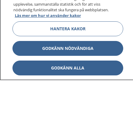
upplevelse, sammanställa statistik och för att viss
1177 ger dig råd när du vill må bättre.
nödvändig funktionalitet ska fungera på webbplatsen.
Läs mer om hur vi använder kakor
HANTERA KAKOR
Visa inn
1177 på flera språk
GODKÄNN NÖDVÄNDIGA
Visa inn
Om 1177
GODKÄNN ALLA
Visa inn
Kontakt
Behandling av personuppgifter
Hantering av kakor
Inställningar för kakor