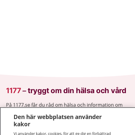
1177
–
tryggt om din hälsa och vård
På 1177.se får du råd om hälsa och information om
sjukdomar och vilka mottagningar du kan kontakta.
Den här webbplatsen använder
Logga in för att läsa din journal och göra dina
kakor
vårdärenden. Ring telefonnummer 1177 för
sjukvårdsrådgivning dygnet runt.
Vi använder kakor, cookies, för att ge dig en förbättrad