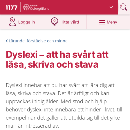
Du har valt region
Östergötland
.
Till startsidan för 1177
på 1177.se
på 1177.se
Meny
Logga in
Hitta vård
Lärande, förståelse och minne
Dyslexi – att ha svårt att
läsa, skriva och stava
Dyslexi innebär att du har svårt att lära dig att
läsa, skriva och stava. Det är ärftligt och kan
upptäckas i tidig ålder. Med stöd och hjälp
behöver dyslexi inte innebära ett hinder i livet, till
exempel när det gäller att utbilda sig till det yrke
man är intresserad av.