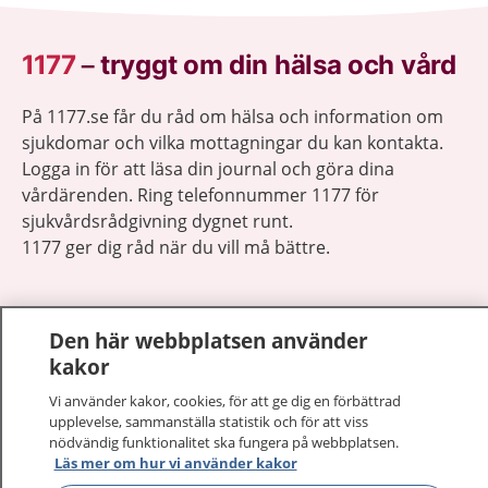
1177
–
tryggt om din hälsa och vård
På 1177.se får du råd om hälsa och information om
sjukdomar och vilka mottagningar du kan kontakta.
Logga in för att läsa din journal och göra dina
vårdärenden. Ring telefonnummer 1177 för
sjukvårdsrådgivning dygnet runt.
1177 ger dig råd när du vill må bättre.
Den här webbplatsen använder
kakor
Visa inn
1177 på flera språk
Vi använder kakor, cookies, för att ge dig en förbättrad
upplevelse, sammanställa statistik och för att viss
nödvändig funktionalitet ska fungera på webbplatsen.
Visa inn
Om 1177
Läs mer om hur vi använder kakor