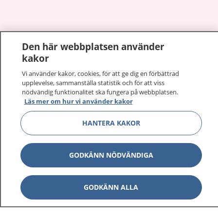
Visa inn
Den här webbplatsen använder
1177 på flera språk
kakor
Visa inn
Om 1177
Vi använder kakor, cookies, för att ge dig en förbättrad
upplevelse, sammanställa statistik och för att viss
nödvändig funktionalitet ska fungera på webbplatsen.
Visa inn
Kontakt
Läs mer om hur vi använder kakor
HANTERA KAKOR
Behandling av personuppgifter
GODKÄNN NÖDVÄNDIGA
Hantering av kakor
GODKÄNN ALLA
Inställningar för kakor