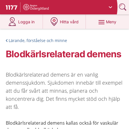
Du har valt region
Östergötland
.
Till startsidan för 1177
på 1177.se
på 1177.se
Meny
Logga in
Hitta vård
Lärande, förståelse och minne
Blodkärlsrelaterad demens
Blodkärlsrelaterad demens är en vanlig
demenssjukdom. Sjukdomen innebär till exempel
att du får svårt att minnas, planera och
koncentrera dig. Det finns mycket stöd och hjälp
att få.
Blodkärlsrelaterad demens kallas också för vaskulär