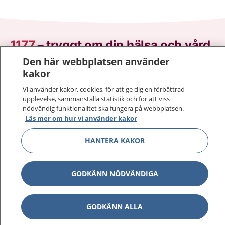
1177
–
tryggt om din hälsa och vård
Den här webbplatsen använder
På 1177.se får du råd om hälsa och information om
kakor
sjukdomar och vilka mottagningar du kan kontakta.
Vi använder kakor, cookies, för att ge dig en förbättrad
Logga in för att läsa din journal och göra dina
upplevelse, sammanställa statistik och för att viss
vårdärenden. Ring telefonnummer 1177 för
nödvändig funktionalitet ska fungera på webbplatsen.
sjukvårdsrådgivning dygnet runt.
Läs mer om hur vi använder kakor
1177 ger dig råd när du vill må bättre.
HANTERA KAKOR
GODKÄNN NÖDVÄNDIGA
Visa inn
1177 på flera språk
GODKÄNN ALLA
Visa inn
Om 1177