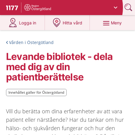
Du har valt region
Östergötland
.
Till startsidan för 1177
på 1177.se
på 1177.se
Meny
Logga in
Hitta vård
Vården i Östergötland
Levande bibliotek - dela
med dig av din
patientberättelse
Innehållet gäller för Östergötland
Innehållet gäller för Östergötland
Vill du berätta om dina erfarenheter av att vara
patient eller närstående? Har du tankar om hur
hälso- och sjukvården fungerar och hur den