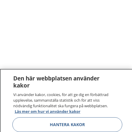
Den här webbplatsen använder
kakor
1177
–
tryggt om din hälsa och vård
Vi använder kakor, cookies, för att ge dig en förbättrad
På 1177.se får du råd om hälsa och information om
upplevelse, sammanställa statistik och för att viss
nödvändig funktionalitet ska fungera på webbplatsen.
sjukdomar och vilka mottagningar du kan kontakta.
Läs mer om hur vi använder kakor
Logga in för att läsa din journal och göra dina
vårdärenden. Ring telefonnummer 1177 för
HANTERA KAKOR
sjukvårdsrådgivning dygnet runt.