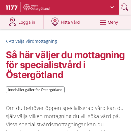
Du har valt region
Östergötland
.
Till startsidan för 1177
på 1177.se
på 1177.se
Meny
Logga in
Hitta vård
Att välja vårdmottagning
Så här väljer du mottagning
för specialistvård i
Östergötland
Innehållet gäller för Östergötland
Innehållet gäller för Östergötland
Om du behöver öppen specialiserad vård kan du
själv välja vilken mottagning du vill söka vård på.
Vissa specialistvårdsmottagningar kan du