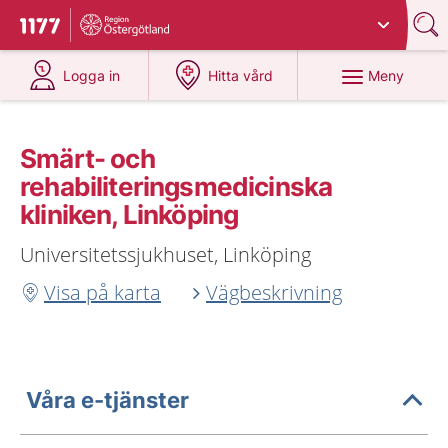
Du har valt region
Östergötland
.
Till startsidan för 1177
på 1177.se
på 1177.se
Meny
Logga in
Hitta vård
Smärt- och
rehabiliteringsmedicinska
kliniken, Linköping
Universitetssjukhuset, Linköping
Visa på karta
Vägbeskrivning
Våra e-tjänster