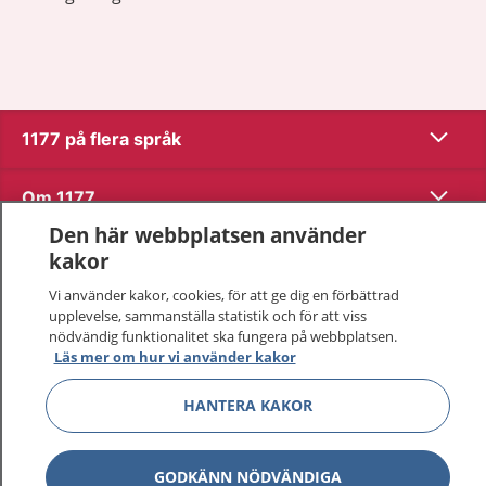
Visa inn
1177 på flera språk
Visa inn
Om 1177
Den här webbplatsen använder
Visa inn
Kontakt
kakor
Vi använder kakor, cookies, för att ge dig en förbättrad
upplevelse, sammanställa statistik och för att viss
Behandling av personuppgifter
nödvändig funktionalitet ska fungera på webbplatsen.
Läs mer om hur vi använder kakor
Hantering av kakor
HANTERA KAKOR
Inställningar för kakor
GODKÄNN NÖDVÄNDIGA